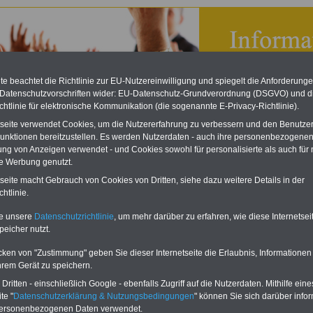
e beachtet die Richtlinie zur EU-Nutzereinwilligung und spiegelt die Anforderung
 Datenschutzvorschriften wider: EU-Datenschutz-Grundverordnung (DSGVO) und d
chtlinie für elektronische Kommunikation (die sogenannte E-Privacy-Richtlinie).
tseite verwendet Cookies, um die Nutzererfahrung zu verbessern und den Benutze
unktionen bereitzustellen. Es werden Nutzerdaten - auch ihre personenbezogenen
ung von Anzeigen verwendet - und Cookies sowohl für personalisierte als auch für 
te Werbung genutzt.
tseite macht Gebrauch von Cookies von Dritten, siehe dazu weitere Details in der
tnehmerpauschbetrag - Steuer A-B-C
htlinie.
 aufgelegt März 2025
ACHTUNG: unbedingt vor der
te unsere
Datenschutzrichtlinie
, um mehr darüber zu erfahren, wie diese Internetse
Aufnahme des Nebenjobs schlau
peicher nutzt.
machen...
Beamte und Arbeitnehmer
des öffentlichen Dienstes sollten sich
cken von "Zustimmung" geben Sie dieser Internetseite die Erlaubnis, Informationen
zuerst über die Pflichten gegenüber
dem Dienstherrn informieren, bevor sie
hrem Gerät zu speichern.
eine nebenberufliche Tätigkeit ausüben.
ritten - einschließlich Google - ebenfalls Zugriff auf die Nutzerdaten. Mithilfe eine
Das eBook zum
Nebentätigkeitsrecht
te "
Datenschutzerklärung & Nutzungsbedingungen
" können Sie sich darüber infor
erläutert in verständlicher Sprache, was
personenbezogenen Daten verwendet.
zu beachten ist (mit Checklisten)