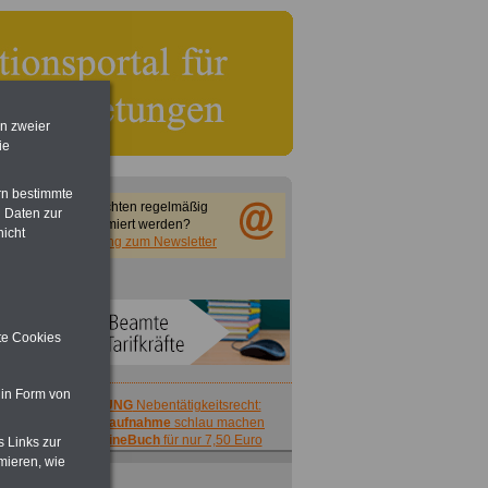
en zweier
ie
rn bestimmte
Sie möchten regelmäßig
 Daten zur
informiert werden?
nicht
Anmeldung zum Newsletter
ite Cookies
 in Form von
ACHTUNG
Nebentätigkeitsrecht:
vor Jobaufnahme
schlau machen
>>>
OnlineBuch
für nur 7,50 Euro
s Links zur
mieren, wie