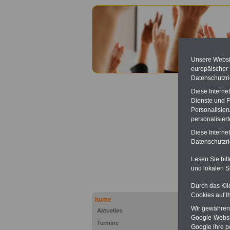
Unsere Websit
europäischer
Datenschutzri
Diese Interne
Dienste und F
Personalisier
personalisier
Diese Interne
Arbei
Datenschutzric
.>>>
NEU
Lesen Sie bit
und lokalen S
Durch das Kli
Cookies auf I
home
Wir gewähren D
Aktuelles
Google-Websi
Termine
Google ihre 