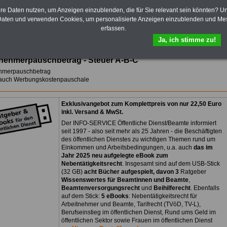
>>>hier kann man das eBook für 7,50
hre Daten nutzen, um Anzeigen einzublenden, die für Sie relevant sein könnten? U
Euro bestellen.
aten und verwenden Cookies, um personalisierte Anzeigen einzublenden und Me
erfassen.
Ja, ich stimme zu!
tnehmerpauschbetrag - Steuer A-B-C
ehmerpauschbetrag
 auch Werbungskostenpauschale
Exklusivangebot zum Komplettpreis von nur 22,50 Euro
inkl. Versand & MwSt.
Der INFO-SERVICE Öffentliche Dienst/Beamte informiert
seit 1997 - also seit mehr als 25 Jahren - die Beschäftigten
des öffentlichen Dienstes zu wichtigen Themen rund um
Einkommen und Arbeitsbedingungen, u.a. auch
das im
Jahr 2025 neu aufgelegte eBook zum
Nebentätigkeitsrecht
. Insgesamt sind auf dem USB-Stick
(32 GB)
acht Bücher aufgespielt, davon 3
Ratgeber
Wissenswertes für Beamtinnen und Beamte
,
Beamtenversorgungsrecht
und
Beihilferecht
. Ebenfalls
auf dem Stick:
5 eBooks
: Nebentätigkeitsrecht für
Arbeitnehmer und Beamte, Tarifrecht (TVöD, TV-L),
Berufseinstieg im öffentlichen Dienst, Rund ums Geld im
öffentlichen Sektor sowie Frauen im öffentlichen Dienst