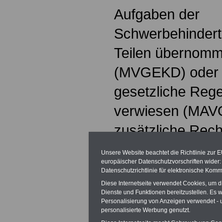
Aufgaben der
Schwerbehinderte
Teilen übernom
(MVGEKD) oder e
gesetzliche Reg
verwiesen (MAVO)
zusätzliche Rech
Stimmrecht der V
Unsere Website beachtet die Richtlinie zur 
europäischer Datenschutzvorschriften wide
der Sitzung der M
Datenschutzrichtlinie für elektronische Komm
Diese Internetseite verwendet Cookies, um 
bei Angelegenhei
Dienste und Funktionen bereitzustellen. Es
Personalisierung von Anzeigen verwendet - un
schwerbehindert
personalisierte Werbung genutzt.