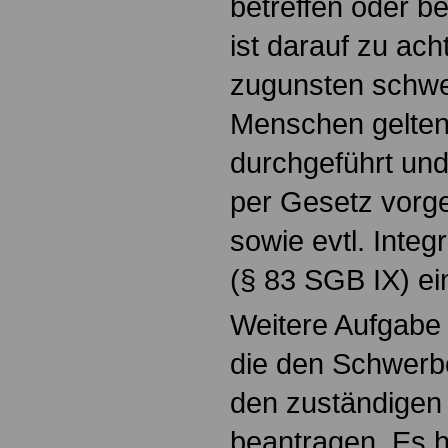
betreffen oder b
ist darauf zu ach
zugunsten schwe
Menschen gelte
durchgeführt und
per Gesetz vorg
sowie evtl. Inte
(§ 83 SGB IX) ei
Weitere Aufgabe
die den Schwerbe
den zuständigen 
beantragen. Es h