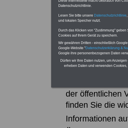
betreffen, aufg
Diese Internetseite macht Gebrauch von Cooki
Datenschutzrichtlinie.
Eine Schwerbehi
Lesen Sie bitte unsere
Datenschutzrichtlinie
,
und lokalen Speicher nutzt.
(SchwbV) nach 
Durch das Klicken von "Zustimmung" geben Sie
vertritt die beso
Cookies auf Ihrem Gerät zu speichern.
Wir gewähren Dritten - einschließlich Google -
schwerbehindert
Google-Website "
Datenschutzerklärung & N
Google ihre personenbezogenen Daten verw
gleichgestellter 
Dürfen wir Ihre Daten nutzen, um Anzeigen 
erheben Daten und verwenden Cookies, 
Beschäftigter in
Dienststellen
der öffentlichen 
finden Sie die wi
Informationen auf