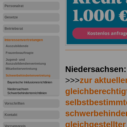
Personalrat
Gesetze
Betriebsrat
Interessenvertretungen
Auszubildende
Frauenbeauftragte
Jugend- und
Auszubildendenvertretung
Niedersachsen:
Mitarbeitervertretung
Schwerbehindertenvertretung
>>>
zur aktuelle
Bayerische Inklusionesrichtlinien
gleichberechti
Niedersachsen
Schwerbehindertenrichtlinien
selbstbestimmt
Vorschriften
schwerbehinder
Kontakt
gleichgestellt
Vorzugspreis