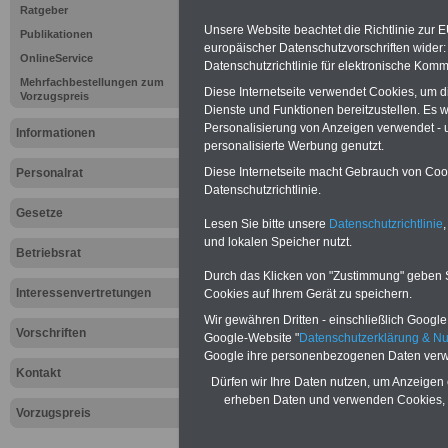
Ratgeber
Unsere Website beachtet die Richtlinie zur 
Publikationen
europäischer Datenschutzvorschriften wide
OnlineService
Datenschutzrichtlinie für elektronische Komm
Mehrfachbestellungen zum
Diese Internetseite verwendet Cookies, um 
Vorzugspreis
Dienste und Funktionen bereitzustellen. Es
Personalisierung von Anzeigen verwendet - un
Informationen
personalisierte Werbung genutzt.
Diese Internetseite macht Gebrauch von Cooki
Personalrat
Datenschutzrichtlinie.
Gesetze
Lesen Sie bitte unsere
Datenschutzrichtlinie
,
und lokalen Speicher nutzt.
Betriebsrat
Durch das Klicken von "Zustimmung" geben Sie
Interessenvertretungen
Cookies auf Ihrem Gerät zu speichern.
Wir gewähren Dritten - einschließlich Google -
>>>zur Übersich
Vorschriften
Google-Website "
Datenschutzerklärung & N
Google ihre personenbezogenen Daten verw
Nachrichten für
Kontakt
Dürfen wir Ihre Daten nutzen, um Anzeigen 
erheben Daten und verwenden Cookies, 
Personalratsmit
Vorzugspreis