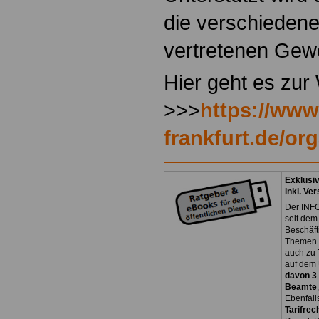
die verschiedene
vertretenen Gew
Hier geht es zur
>>>
https://www
frankfurt.de/or
Exklusi
inkl. Ve
Der INFO
seit dem
Beschäft
Themen 
auch zu
auf dem 
davon 3
Beamte
Ebenfall
Tarifrec