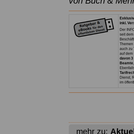
von Buch & Mehr
Exklusi
inkl. Ve
Der INFO
seit dem
Beschäft
Themen 
auch zu
auf dem 
davon 3
Beamte
Ebenfall
Tarifrec
Dienst, 
im öffen
mehr zu:
Aktue