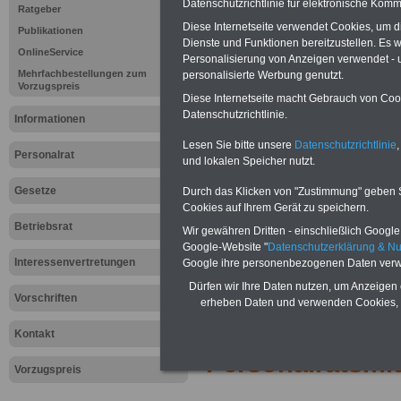
Datenschutzrichtlinie für elektronische Komm
Ratgeber
Diese Internetseite verwendet Cookies, um 
Publikationen
Dienste und Funktionen bereitzustellen. Es
OnlineService
Personalisierung von Anzeigen verwendet - un
Mehrfachbestellungen zum
personalisierte Werbung genutzt.
Vorzugspreis
Diese Internetseite macht Gebrauch von Cooki
Datenschutzrichtlinie.
Informationen
Lesen Sie bitte unsere
Datenschutzrichtlinie
,
Personalrat
und lokalen Speicher nutzt.
Gesetze
Durch das Klicken von "Zustimmung" geben Sie
Cookies auf Ihrem Gerät zu speichern.
Betriebsrat
Wir gewähren Dritten - einschließlich Google -
Google-Website "
Datenschutzerklärung & N
Interessenvertretungen
Google ihre personenbezogenen Daten verw
>>>zur Übersich
Dürfen wir Ihre Daten nutzen, um Anzeigen 
Vorschriften
erheben Daten und verwenden Cookies, 
Nachrichten für
Kontakt
Personalratsmit
Vorzugspreis