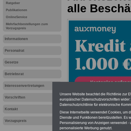
Ratgeber
alle Beschä
Publikationen
OnlineService
Mehrfachbestellungen zum
Vorzugspreis
Informationen
Personalrat
Gesetze
Betriebsrat
Interessenvertretungen
Unsere Website beachtet die Richtlinie zur 
Vorschriften
europäischer Datenschutzvorschriften wide
Datenschutzrichtlinie für elektronische Komm
>>>zur Übersich
Kontakt
Diese Internetseite verwendet Cookies, um 
Nachrichten für
Dienste und Funktionen bereitzustellen. Es
Vorzugspreis
Personalisierung von Anzeigen verwendet - un
Personalratsmit
personalisierte Werbung genutzt.