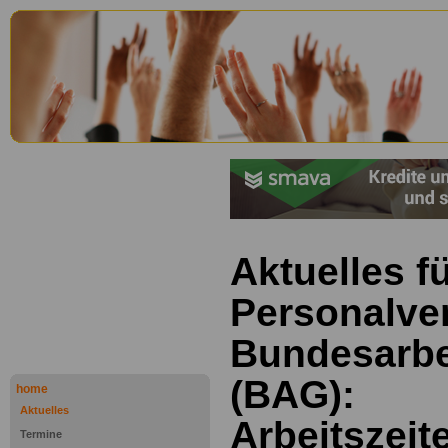
Aktuelles f
Personalve
Bundesarbe
(BAG):
home
Aktuelles
Arbeitszeit
Termine