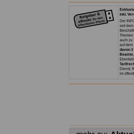
Exklusi
inkl. Ve
Der INFO
seit dem
Beschäft
Themen 
auch zu
auf dem 
davon 3
Beamte
Ebenfall
Tarifrec
Dienst, 
im öffen