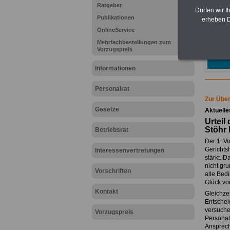
Ratgeber
Dürfen wir I
Publikationen
erheben D
OnlineService
Mehrfachbestellungen zum
Vorzugspreis
Informationen
Personalrat
Zur Über
Gesetze
Aktuelle
Urteil
Stöhr 
Betriebsrat
Der 1. Vo
Gerichts
Interessenvertretungen
stärkt. D
nicht gru
Vorschriften
alle Bed
Glück vo
Kontakt
Gleichzei
Entschei
versuchen
Vorzugspreis
Personalr
Ansprech