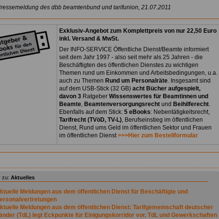
Pressemeldung des dbb beamtenbund und tarifunion, 21.07.2011
Exklusiv-Angebot zum Komplettpreis von nur 22,50 Euro
inkl. Versand & MwSt.
Der INFO-SERVICE Öffentliche Dienst/Beamte informiert
seit dem Jahr 1997 - also seit mehr als 25 Jahren - die
Beschäftigten des öffentlichen Dienstes zu wichtigen
Themen rund um Einkommen und Arbeitsbedingungen, u.a.
auch zu Themen
Rund um Personalräte
. Insgesamt sind
auf dem USB-Stick (32 GB)
acht Bücher aufgespielt,
davon 3
Ratgeber
Wissenswertes für Beamtinnen und
Beamte
,
Beamtenversorgungsrecht
und
Beihilferecht
.
Ebenfalls auf dem Stick:
5 eBooks
: Nebentätigkeitsrecht,
Tarifrecht (TVöD, TV-L)
, Berufseinstieg im öffentlichen
Dienst, Rund ums Geld im öffentlichen Sektor und Frauen
im öffentlichen Dienst
>>>Hier zum Bestellformular
 zu:
Aktuelles
ktuelle Meldungen aus dem öffentlichen Dienst für Beschäftigte und
ersonalvertretungen
ktuelle Meldungen aus dem öffentlichen Dienst: Tarifgemeinschaft deutscher
änder (TdL) legt Eckpunkte für Einigungskorridor vor. TdL und Gewerkschaften