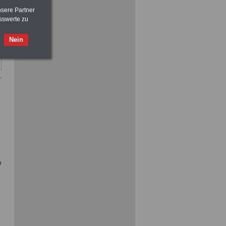
nsere Partner
sswerte zu
ACHTUNG
Nebentätigkeitsrecht:
Nein
vor Jobaufnahme
schlau machen
>>>
OnlineBuch
für nur 7,50 Euro
e
d