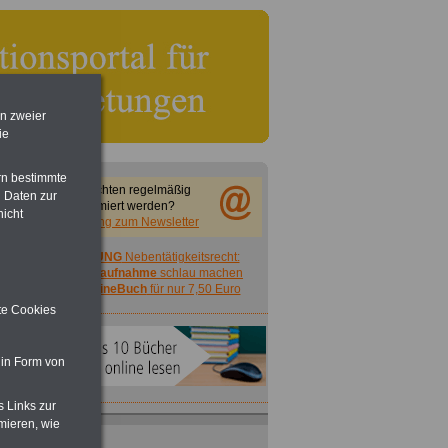
en zweier
ie
rn bestimmte
Sie möchten regelmäßig
 Daten zur
informiert werden?
nicht
Anmeldung zum Newsletter
ACHTUNG
Nebentätigkeitsrecht:
vor Jobaufnahme
schlau machen
>>>
OnlineBuch
für nur 7,50 Euro
ite Cookies
 in Form von
s Links zur
mieren, wie