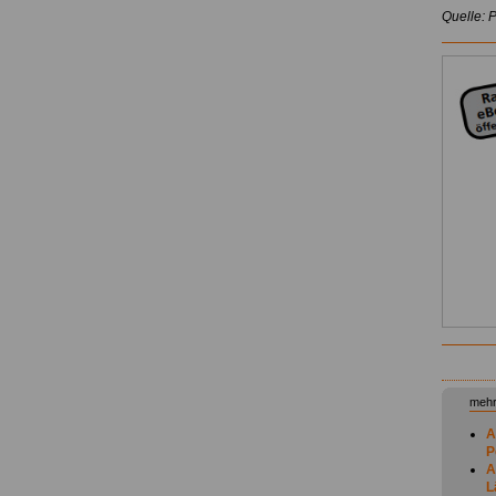
Quelle: 
mehr
A
P
A
L