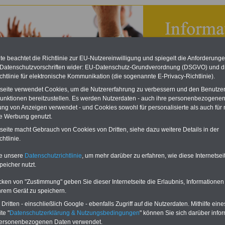
e beachtet die Richtlinie zur EU-Nutzereinwilligung und spiegelt die Anforderung
 Datenschutzvorschriften wider: EU-Datenschutz-Grundverordnung (DSGVO) und d
chtlinie für elektronische Kommunikation (die sogenannte E-Privacy-Richtlinie).
tseite verwendet Cookies, um die Nutzererfahrung zu verbessern und den Benutze
unktionen bereitzustellen. Es werden Nutzerdaten - auch ihre personenbezogenen
ung von Anzeigen verwendet - und Cookies sowohl für personalisierte als auch für 
te Werbung genutzt.
tseite macht Gebrauch von Cookies von Dritten, siehe dazu weitere Details in der
 des Europäischen Gerichtshofes für Menschenrechte:
htlinie.
begrüßt Stärkung der Meinungsfreiheit für Beschäftigte;
2011
te unsere
Datenschutzrichtlinie
, um mehr darüber zu erfahren, wie diese Internetse
peicher nutzt.
eBook zum Tarifrecht
ÖD neu aufgelegt
cken von "Zustimmung" geben Sie dieser Internetseite die Erlaubnis, Informationen
Das beliebte eBook wurde im
hrem Gerät zu speichern.
Oktober 2025 neu aufgelegt. Mit
ritten - einschließlich Google - ebenfalls Zugriff auf die Nutzerdaten. Mithilfe eine
allen Entgelttabellen für
te "
Datenschutzerklärung & Nutzungsbedingungen
" können Sie sich darüber infor
Beschäftigte - TVöD und TV-L -
sowie den
personenbezogenen Daten verwendet.