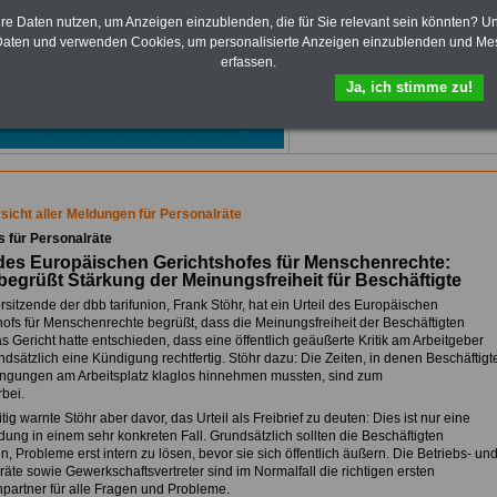
Auszubildendenvergütungen,
hre Daten nutzen, um Anzeigen einzublenden, die für Sie relevant sein könnten? U
Praktikantenentgelten und
aten und verwenden Cookies, um personalisierte Anzeigen einzublenden und Me
Bezüge für Studierende von
erfassen.
Bund, Länder und Kommunen.
Ja, ich stimme zu!
>>>
Hier zur Bestellung des
eBooks Tarifrecht
sicht aller Meldungen für Personalräte
s für Personalräte
 des Europäischen Gerichtshofes für Menschenrechte:
begrüßt Stärkung der Meinungsfreiheit für Beschäftigte
rsitzende der dbb tarifunion, Frank Stöhr, hat ein Urteil des Europäischen
hofs für Menschenrechte begrüßt, dass die Meinungsfreiheit der Beschäftigten
as Gericht hatte entschieden, dass eine öffentlich geäußerte Kritik am Arbeitgeber
ndsätzlich eine Kündigung rechtfertig. Stöhr dazu: Die Zeiten, in denen Beschäftigt
ingungen am Arbeitsplatz klaglos hinnehmen mussten, sind zum
rbei.
tig warnte Stöhr aber davor, das Urteil als Freibrief zu deuten: Dies ist nur eine
dung in einem sehr konkreten Fall. Grundsätzlich sollten die Beschäftigten
, Probleme erst intern zu lösen, bevor sie sich öffentlich äußern. Die Betriebs- un
äte sowie Gewerkschaftsvertreter sind im Normalfall die richtigen ersten
partner für alle Fragen und Probleme.