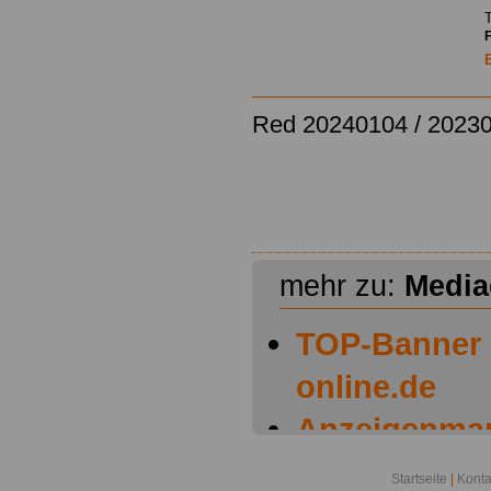
T
Red 20240104 / 20230
mehr zu:
Media
TOP-Banner 
online.de
Anzeigenmar
Themenfeld 
Startseite
|
Konta