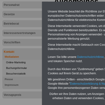
Allgemeines
Personalrat
Wir helfen Ihn
Unsere Website beachtet die Richtlinie zur 
Gesetze
europäischer Datenschutzvorschriften wide
Zielgruppe
Öff
Datenschutzrichtlinie für elektronische Komm
Betriebsrat
Diese Internetseite verwendet Cookies, um 
Dienst/Beamt
Dienste und Funktionen bereitzustellen. Es
Interessenvertretungen
Personalisierung von Anzeigen verwendet - un
Mio. Menschen,
personalisierte Werbung genutzt.
Vorschriften
Diese Internetseite macht Gebrauch von Cooki
Beamtenverhält
Datenschutzrichtlinie.
Kontakt
eine besonders 
Lesen Sie bitte unsere
Datenschutzrichtlinie
,
Mediadaten
und lokalen Speicher nutzt.
Online-Marketing
und risikoarme
Buchungsformular
Durch das Klicken von "Zustimmung" geben Sie
Cookies auf Ihrem Gerät zu speichern.
Besucherstatistik
Werben Sie mit
Wir gewähren Dritten - einschließlich Google -
Presse
Google-Website "
Datenschutzerklärung & N
öffentlicher Di
Impressum
Google ihre personenbezogenen Daten verw
so Streuverlust
Dürfen wir Ihre Daten nutzen, um Anzeigen 
Vorzugspreis
erheben Daten und verwenden Cookies, 
es sich um "PR