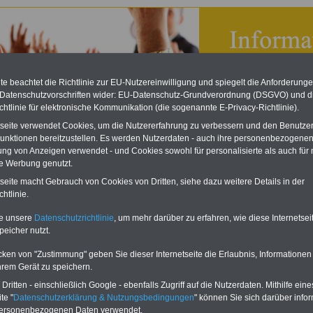
e beachtet die Richtlinie zur EU-Nutzereinwilligung und spiegelt die Anforderung
 Datenschutzvorschriften wider: EU-Datenschutz-Grundverordnung (DSGVO) und d
chtlinie für elektronische Kommunikation (die sogenannte E-Privacy-Richtlinie).
tseite verwendet Cookies, um die Nutzererfahrung zu verbessern und den Benutze
unktionen bereitzustellen. Es werden Nutzerdaten - auch ihre personenbezogenen
ung von Anzeigen verwendet - und Cookies sowohl für personalisierte als auch für 
te Werbung genutzt.
verzeichnis im Ratgeber "Beihilfe in Bund und Ländern"
tseite macht Gebrauch von Cookies von Dritten, siehe dazu weitere Details in der
htlinie.
te unsere
Datenschutzrichtlinie
, um mehr darüber zu erfahren, wie diese Internetse
peicher nutzt.
chnis mit Kliniken und sonstigen
heitseinrichtungen, die beihilfefähig abrechnen können
cken von "Zustimmung" geben Sie dieser Internetseite die Erlaubnis, Informationen
akte Taschenbuch "BEIHILFERECHT in Bund und Ländern" bietet sachdienliche
hrem Gerät zu speichern.
ionen rund um das Beihilferecht in Bund und Ländern. Daneben ist auch ein
ritten - einschließlich Google - ebenfalls Zugriff auf die Nutzerdaten. Mithilfe eine
nis mit mehr als
100 beihilfefähigen Kliniken & Sanatorien
enthalten. Diese
ungen haben sich teilweise auf einzelne Fachgebiete und Schwerpunkte
te "
Datenschutzerklärung & Nutzungsbedingungen
" können Sie sich darüber infor
ert. Viele Kliniken bieten heute auch sehr
attraktive Gesundheitswochen und
personenbezogenen Daten verwendet.