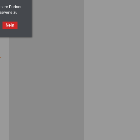
vor Jobaufnahme
schlau machen
>>>
OnlineBuch
für nur 7,50 Euro
nsere Partner
sswerte zu
Nein
ACHTUNG
Nebentätigkeitsrecht:
vor Jobaufnahme
schlau machen
>>>
OnlineBuch
für nur 7,50 Euro