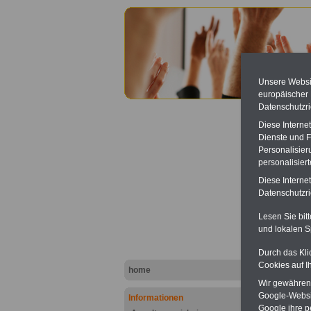
Unsere Websit
europäischer
Datenschutzri
Diese Interne
Dienste und F
Personalisier
personalisier
Klinik
Diese Interne
Datenschutzric
.
Lesen Sie bit
.
und lokalen S
Verzei
Gesund
Durch das Kli
Das komp
Cookies auf I
home
Informat
Wir gewähren D
Verzeich
Einricht
Google-Websi
Informationen
konzentri
Google ihre 