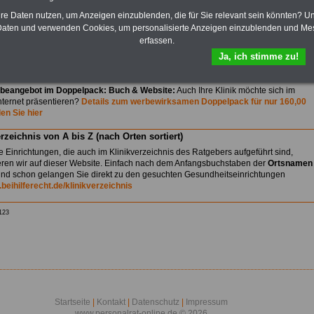
eitspauschalen
an. Überzeugen Sie sich von den attraktiven Angeboten zu
hre Daten nutzen, um Anzeigen einzublenden, die für Sie relevant sein könnten? U
aften Preisen und schauen sich die klinikeigenen Websites an.
aten und verwenden Cookies, um personalisierte Anzeigen einzublenden und Me
llständigen Überblick über die Schwerpunkte finden Sie im aktuellen
erfassen.
ikverzeichnis mit mehr als 100 ausgewählten Kliniken, die beihilfefähig
Ja, ich stimme zu!
n können (Stand: 16.07.2023)
beangebot im Doppelpack: Buch & Website:
Auch Ihre Klinik möchte sich im
nternet präsentieren?
Details zum werbewirksamen Doppelpack für nur 160,00
en Sie hier
rzeichnis von A bis Z (nach Orten sortiert)
e Einrichtungen, die auch im Klinikverzeichnis des Ratgebers aufgeführt sind,
eren wir auf dieser Website. Einfach nach dem Anfangsbuchstaben der
Ortsnamen
nd schon gelangen Sie direkt zu den gesuchten Gesundheitseinrichtungen
beihilferecht.de/klinikverzeichnis
123
Startseite
|
Kontakt
|
Datenschutz
|
Impressum
www.personalrat-online.de © 2026