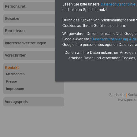
Lesen Sie bitte unsere
Datenschutzrichtlinie
,
Angebote für den Öffentlichen 
Personalrat
und lokalen Speicher nutzt.
Google-Treffer: Rund ums Geld
INFO-DIENST & Taschenbuch fü
Gesetze
Durch das Klicken von "Zustimmung" geben Sie
Kontakt zu Marketing Öffentlic
Cookies auf Ihrem Gerät zu speichern.
Betriebsrat
Wir gewähren Dritten - einschließlich Google -
Google-Website "
Datenschutzerklärung & N
Interessenvertretungen
Google ihre personenbezogenen Daten verw
Dürfen wir Ihre Daten nutzen, um Anzeigen 
Vorschriften
erheben Daten und verwenden Cookies, 
Kontakt
Mediadaten
Presse
Impressum
Startseite
|
Konta
www.person
Vorzugspreis