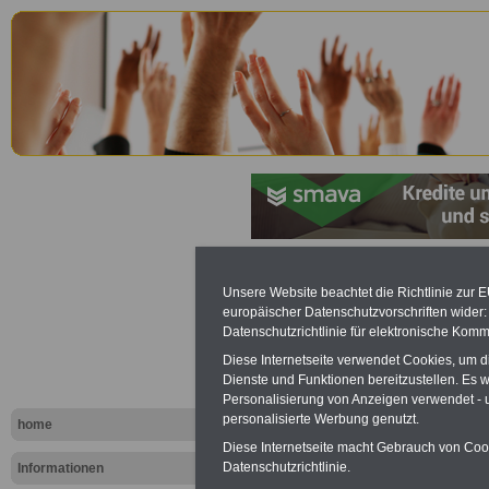
Angebote für den Öffentlich
Unsere Website beachtet die Richtlinie zur 
europäischer Datenschutzvorschriften wide
Vorteile für Beamtinnen un
Datenschutzrichtlinie für elektronische Komm
Dienst:
Diese Internetseite verwendet Cookies, um 
Geldanlage - Kredite - Vorsor
Dienste und Funktionen bereitzustellen. Es
Angeboten für den öffentliche
Personalisierung von Anzeigen verwendet - un
auswählen und die besten K
personalisierte Werbung genutzt.
home
Diese Internetseite macht Gebrauch von Cooki
Datenschutzrichtlinie.
Informationen
mehr zu:
Kontakt