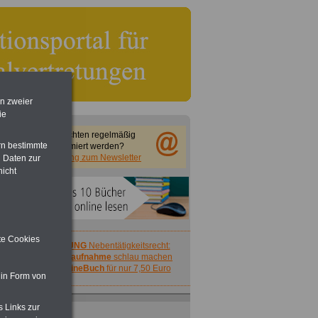
en zweier
ie
Sie möchten regelmäßig
rn bestimmte
informiert werden?
Anmeldung zum Newsletter
 Daten zur
nicht
ite Cookies
ACHTUNG
Nebentätigkeitsrecht:
vor Jobaufnahme
schlau machen
>>>
OnlineBuch
für nur 7,50 Euro
 in Form von
s Links zur