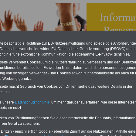
e beachtet die Richtlinie zur EU-Nutzereinwilligung und spiegelt die Anforderung
 Datenschutzvorschriften wider: EU-Datenschutz-Grundverordnung (DSGVO) und d
chtlinie für elektronische Kommunikation (die sogenannte E-Privacy-Richtlinie).
tseite verwendet Cookies, um die Nutzererfahrung zu verbessern und den Benutze
unktionen bereitzustellen. Es werden Nutzerdaten - auch ihre personenbezogenen
ung von Anzeigen verwendet - und Cookies sowohl für personalisierte als auch für 
te Werbung genutzt.
spersonalvertretungsgesetz von Saarland
tseite macht Gebrauch von Cookies von Dritten, siehe dazu weitere Details in der
eBook zum Tarifrecht
htlinie.
ÖD neu aufgelegt
te unsere
Datenschutzrichtlinie
, um mehr darüber zu erfahren, wie diese Internetse
peicher nutzt.
Das beliebte eBook wurde im
Oktober 2025 neu aufgelegt.
cken von "Zustimmung" geben Sie dieser Internetseite die Erlaubnis, Informationen
Mit allen Entgelttabellen für
hrem Gerät zu speichern.
Beschäftigte - TVöD und TV-L -
sowie den Auszubildenden-
ritten - einschließlich Google - ebenfalls Zugriff auf die Nutzerdaten. Mithilfe eine
vergütungen von Bund, Länder