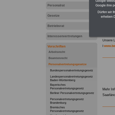
Google-Websi
Personalrat
Google ihre 
Dürfen wir I
Gesetze
erheben D
Betriebsrat
Interessenvertretungen
Unsere L
I
www.be
Vorschriften
Arbeitsrecht
Beamtenrecht
Personalvertretungsgesetze
Bundespersonalvertretungsgesetz
Landespersonalvertretungsgesetz
.
Baden-Württemberg
Bayerisches
Personalvertretungsgesetz
Mehr In
Berliner Personalvertretungsgesetz
Saarlän
Personalvertretungsgesetz
Brandenburg
Bremisches
Personalvertretungsgesetz