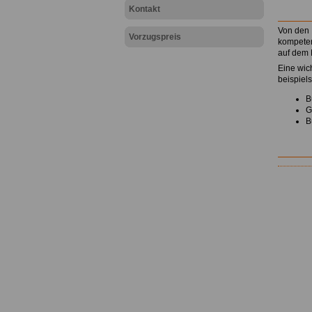
Kontakt
Von den 
Vorzugspreis
kompeten
auf dem 
Eine wic
beispiel
B
G
B