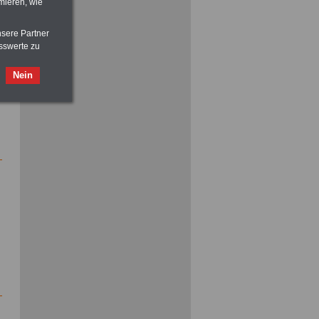
mieren, wie
nsere Partner
sswerte zu
Nein
ACHTUNG
Nebentätigkeitsrecht:
vor Jobaufnahme
schlau machen
>>>
OnlineBuch
für nur 7,50 Euro