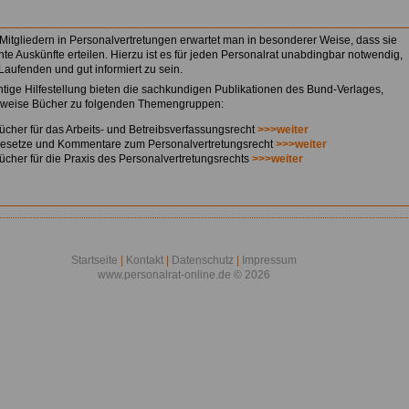
Mitgliedern in Personalvertretungen erwartet man in besonderer Weise, dass sie
te Auskünfte erteilen. Hierzu ist es für jeden Personalrat unabdingbar notwendig,
Laufenden und gut informiert zu sein.
htige Hilfestellung bieten die sachkundigen Publikationen des Bund-Verlages,
sweise Bücher zu folgenden Themengruppen:
ücher für das Arbeits- und Betreibsverfassungsrecht
>>>weiter
esetze und Kommentare zum Personalvertretungsrecht
>>>weiter
ücher für die Praxis des Personalvertretungsrechts
>>>weiter
Startseite
|
Kontakt
|
Datenschutz
|
Impressum
www.personalrat-online.de © 2026