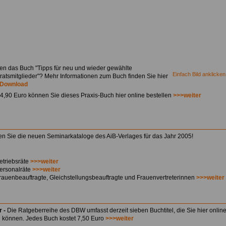
en das Buch "Tipps für neu und wieder gewählte
Einfach Bild anklicken
ratsmitglieder"? Mehr Informationen zum Buch finden Sie hier
Download
14,90 Euro können Sie dieses Praxis-Buch hier online bestellen
>>>weiter
den Sie die neuen Seminarkataloge des AiB-Verlages für das Jahr 2005!
etriebsräte
>>>weiter
ersonalräte
>>>weiter
rauenbeauftragte, Gleichstellungsbeauftragte und Frauenvertreterinnen
>>>weiter
r -
Die Ratgeberreihe des DBW umfasst derzeit sieben Buchtitel, die Sie hier onlin
n können. Jedes Buch kostet 7,50 Euro
>>>weiter