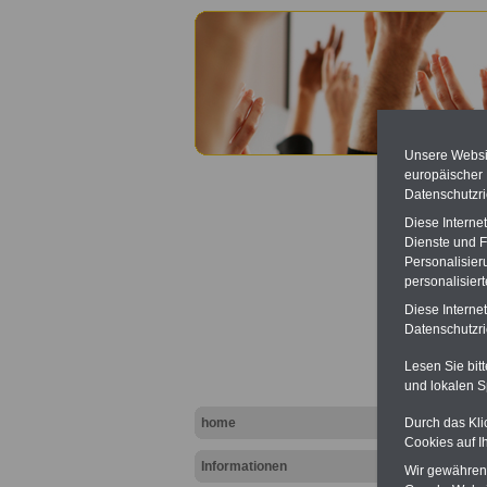
Unsere Websit
europäischer
Datenschutzri
Diese Interne
Dienste und F
Personalisier
personalisier
Lande
Diese Interne
Datenschutzric
Lesen Sie bit
und lokalen S
home
Durch das Kli
Cookies auf I
Informationen
Wir gewähren D