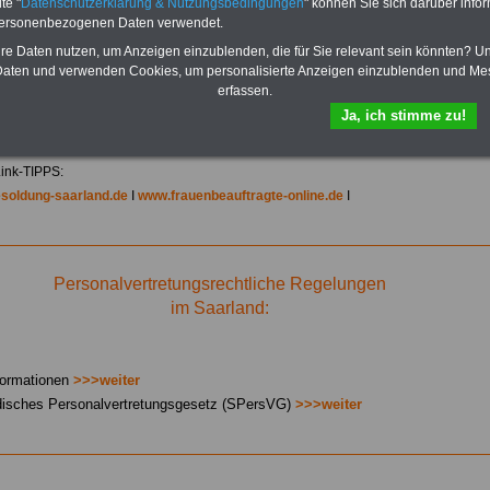
te "
Datenschutzerklärung & Nutzungsbedingungen
" können Sie sich darüber infor
und Kommunen.
personenbezogenen Daten verwendet.
Zum Komplettpreis von 10,00
hre Daten nutzen, um Anzeigen einzublenden, die für Sie relevant sein könnten? U
Euro (inkl. Bearbeitungsentgelt
aten und verwenden Cookies, um personalisierte Anzeigen einzublenden und Me
und MwSt.) kann das >>>
eBook
erfassen.
hier bestellt werden
Ja, ich stimme zu!
ink-TIPPS:
soldung-saarland.de
I
www.frauenbeauftragte-online.de
I
Personalvertretungsrechtliche Regelungen
im Saarland:
formationen
>>>weiter
disches Personalvertretungsgesetz (SPersVG)
>>>weiter