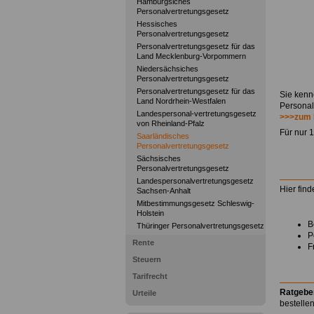
Hamburgsiches
Personalvertretungsgesetz
Hessisches
Personalvertretungsgesetz
Personalvertretungsgesetz für das
Land Mecklenburg-Vorpommern
Niedersächsiches
Personalvertretungsgesetz
Personalvertretungsgesetz für das
Sie kenn
Land Nordrhein-Westfalen
Personal
Landespersonal-vertretungsgesetz
>>>zum 
von Rheinland-Pfalz
Für nur 
Saarländisches
Personalvertretungsgesetz
Sächsisches
Personalvertretungsgesetz
Landespersonalvertretungsgesetz
Hier fin
Sachsen-Anhalt
Mitbestimmungsgesetz Schleswig-
Holstein
B
Thüringer Personalvertretungsgesetz
P
Rente
F
Steuern
Tarifrecht
Ratgebe
Urteile
bestelle