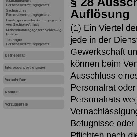
§ 28 Aussc
Saarländisches
Personalvertretungsgesetz
Auflösung
Sächsisches
Personalvertretungsgesetz
Landespersonalvertretungsgesetz
von Sachsen-Anhalt
(1) Ein Viertel d
Mitbestimmungsgesetz Schleswig-
Holstein
jede in der Diens
Thüringer
Personalvertretungsgesetz
Gewerkschaft und
Betriebsrat
können beim Ver
Interessenvertretungen
Ausschluss eine
Vorschriften
Personalrat oder
Kontakt
Personalrats we
Vorzugspreis
Vernachlässigun
Befugnisse oder 
Pflichten nach 