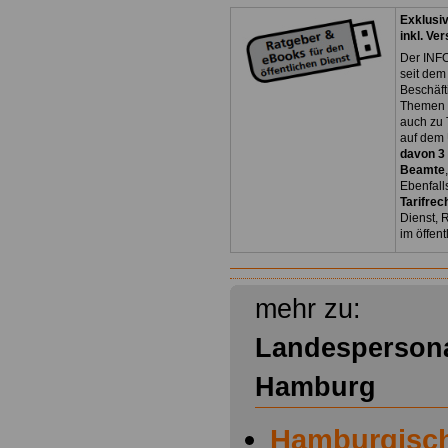
Exklusi
inkl. Ve
Der INFO
seit dem
Beschäft
Themen 
auch zu
auf dem 
davon 3
Beamte
Ebenfall
Tarifrec
Dienst, 
im öffen
mehr zu:
Landespersona
Hamburg
Hamburgisc