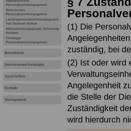
§ 7 Zuständ
Saarländisches
Personalvertretungsgesetz
Personalve
Sächsisches
Personalvertretungsgesetz
Landespersonalvertretungsgesetz
von Sachsen-Anhalt
(1) Die Personalv
Mitbestimmungsgesetz Schleswig-
Holstein
Angelegenheiten 
Thüringer
Personalvertretungsgesetz
zuständig, bei de
Betriebsrat
(2) Ist oder wird
Interessenvertretungen
Verwaltungseinhei
Vorschriften
Angelegenheit zus
Kontakt
die Stelle der Die
Vorzugspreis
Zuständigkeit de
wird hierdurch ni