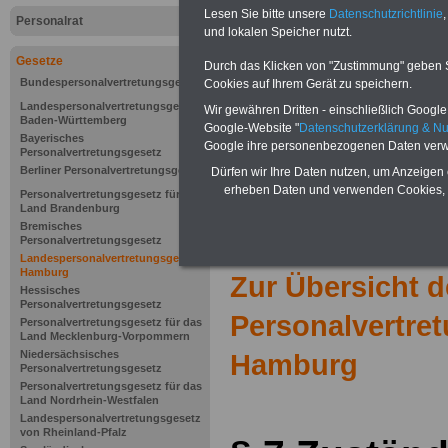
Lesen Sie bitte unsere
Datenschutzrichtlinie
,
Personalrat
und lokalen Speicher nutzt.
Gesetze
Durch das Klicken von "Zustimmung" geben Sie
Bundespersonalvertretungsgesetz
Cookies auf Ihrem Gerät zu speichern.
Landespersonalvertretungsgesetz
Wir gewähren Dritten - einschließlich Google -
Baden-Württemberg
Google-Website "
Datenschutzerklärung & N
Bayerisches
Google ihre personenbezogenen Daten verw
Personalvertretungsgesetz
Berliner Personalvertretungsgesetz
Dürfen wir Ihre Daten nutzen, um Anzeigen 
erheben Daten und verwenden Cookies, 
Personalvertretungsgesetz für das
Land Brandenburg
Bremisches
Personalvertretungsgesetz
Landespersonalvertretungsgesetz
Hamburg
Zur Übersicht d
Hessisches
Personalvertretungsgesetz
Personalvertre
Personalvertretungsgesetz für das
Land Mecklenburg-Vorpommern
Niedersächsisches
Hamburg
Personalvertretungsgesetz
Personalvertretungsgesetz für das
Land Nordrhein-Westfalen
Landespersonalvertretungsgesetz
von Rheinland-Pfalz