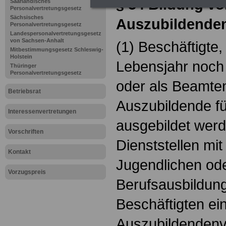
§ 54 Bildung v
Saarländisches
Personalvertretungsgesetz
Sächsisches
Auszubildende
Personalvertretungsgesetz
Landespersonalvertretungsgesetz
von Sachsen-Anhalt
(1) Beschäftigte
Mitbestimmungsgesetz Schleswig-
Holstein
Lebensjahr noch 
Thüringer
Personalvertretungsgesetz
oder als Beamte
Betriebsrat
Auszubildende fü
Interessenvertretungen
ausgebildet werd
Vorschriften
Dienststellen mit
Kontakt
Jugendlichen ode
Vorzugspreis
Berufsausbildung
Beschäftigten ei
Auszubildendenv