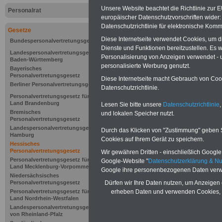
Unsere Website beachtet die Richtlinie zur 
Personalrat
europäischer Datenschutzvorschriften wide
Datenschutzrichtlinie für elektronische Komm
Gesetze
Diese Internetseite verwendet Cookies, um 
Bundespersonalvertretungsgesetz
Dienste und Funktionen bereitzustellen. Es
Landespersonalvertretungsgesetz
Personalisierung von Anzeigen verwendet - un
Baden-Württemberg
personalisierte Werbung genutzt.
Bayerisches
Personalvertretungsgesetz
Diese Internetseite macht Gebrauch von Cooki
Berliner Personalvertretungsgesetz
Datenschutzrichtlinie.
Personalvertretungsgesetz für das
Land Brandenburg
Lesen Sie bitte unsere
Datenschutzrichtlinie
,
Bremisches
und lokalen Speicher nutzt.
Personalvertretungsgesetz
Landespersonalvertretungsgesetz
Durch das Klicken von "Zustimmung" geben Sie
Hamburg
Cookies auf Ihrem Gerät zu speichern.
Hessisches
Personalvertretungsgesetz
Wir gewähren Dritten - einschließlich Google -
Zur Übersicht 
Personalvertretungsgesetz für das
Google-Website "
Datenschutzerklärung & N
Land Mecklenburg-Vorpommern
Google ihre personenbezogenen Daten verw
Niedersächsisches
Personalvertre
Personalvertretungsgesetz
Dürfen wir Ihre Daten nutzen, um Anzeigen 
Personalvertretungsgesetz für das
erheben Daten und verwenden Cookies, 
Land Nordrhein-Westfalen
Landespersonalvertretungsgesetz
von Rheinland-Pfalz