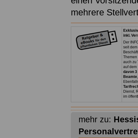
einen Vorsitzend
mehrere Stellvert
Exklusi
inkl. Ve
Der INFO
seit dem
Beschäft
Themen 
auch zu
auf dem 
davon 3
Beamte
Ebenfall
Tarifrec
Dienst, 
im öffen
mehr zu:
Hessi
Personalvertr