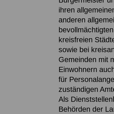
ihren allgemeine
anderen allgemei
bevollmächtigten
kreisfreien Städ
sowie bei kreisa
Gemeinden mit m
Einwohnern auch
für Personalang
zuständigen Amte
Als Dienststellenl
Behörden der La