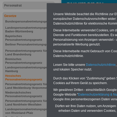
Personalrat
Unsere Website beachtet die Richtlinie zur 
Gesetze
europäischer Datenschutzvorschriften wide
Bundespersonalvertretungsgesetz
Datenschutzrichtlinie für elektronische Komm
Landespersonalvertretungsgesetz
Diese Internetseite verwendet Cookies, um 
Baden-Württemberg
Dienste und Funktionen bereitzustellen. Es
Bayerisches
Personalisierung von Anzeigen verwendet - un
Personalvertretungsgesetz
personalisierte Werbung genutzt.
Berliner Personalvertretungsgesetz
Personalvertretungsgesetz für das
Diese Internetseite macht Gebrauch von Cooki
Land Brandenburg
Datenschutzrichtlinie.
Bremisches
Personalvertretungsgesetz
Lesen Sie bitte unsere
Datenschutzrichtlinie
,
Landespersonalvertretungsgesetz
und lokalen Speicher nutzt.
Hamburg
Zur Übersicht 
Hessisches
Durch das Klicken von "Zustimmung" geben Sie
Personalvertretungsgesetz
Personalvertre
Cookies auf Ihrem Gerät zu speichern.
Personalvertretungsgesetz für das
Land Mecklenburg-Vorpommern
Wir gewähren Dritten - einschließlich Google -
Niedersächsisches
Google-Website "
Datenschutzerklärung & N
Personalvertretungsgesetz
Google ihre personenbezogenen Daten verw
Personalvertretungsgesetz für das
Land Nordrhein-Westfalen
Dürfen wir Ihre Daten nutzen, um Anzeigen 
§ 8 Dienststelle
Landespersonalvertretungsgesetz
erheben Daten und verwenden Cookies, 
von Rheinland-Pfalz