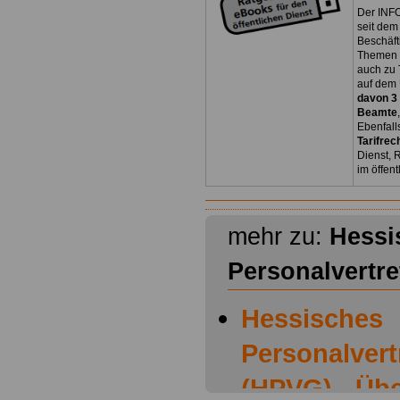
Der INFO
seit dem
Beschäft
Themen 
auch zu
auf dem 
davon 3
Beamte
Ebenfall
Tarifrec
Dienst, 
im öffen
mehr zu:
Hessi
Personalvertr
Hessisches
Personalver
(HPVG) - Übe