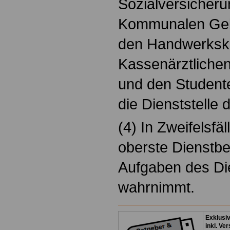
Sozialversicheru
Kommunalen Geb
den Handwerksk
Kassenärztliche
und den Student
die Dienststelle 
(4) In Zweifelsfä
oberste Dienstbe
Aufgaben des Die
wahrnimmt.
Exklusi
inkl. Ve