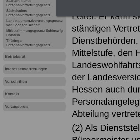
Saarländisches
(1) Für die Dienst
Personalvertretungsgesetz
Sächsisches
Leiter. Er kann s
Personalvertretungsgesetz
Landespersonalvertretungsgesetz
von Sachsen-Anhalt
ständigen Vertret
Mitbestimmungsgesetz Schleswig-
Holstein
Dienstbehörden,
Thüringer
Personalvertretungsgesetz
Mittelstufe, den
Betriebsrat
Landeswohlfahr
Interessenvertretungen
der Landesversi
Vorschriften
Hessen auch durc
Kontakt
Personalangeleg
Vorzugspreis
Abteilung vertret
(2) Als Dienstste
Bürgermeister u