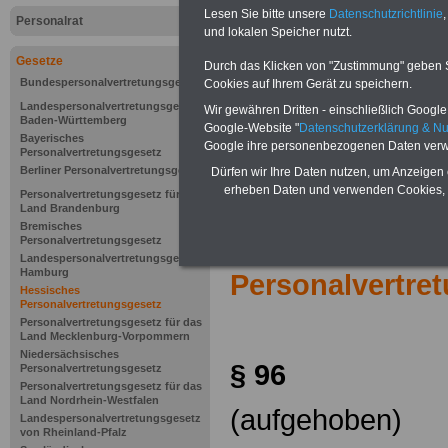
Lesen Sie bitte unsere
Datenschutzrichtlinie
,
Personalrat
und lokalen Speicher nutzt.
Gesetze
Durch das Klicken von "Zustimmung" geben Sie
Bundespersonalvertretungsgesetz
Cookies auf Ihrem Gerät zu speichern.
Landespersonalvertretungsgesetz
Wir gewähren Dritten - einschließlich Google -
Baden-Württemberg
Google-Website "
Datenschutzerklärung & N
Bayerisches
Google ihre personenbezogenen Daten verw
Personalvertretungsgesetz
Berliner Personalvertretungsgesetz
Dürfen wir Ihre Daten nutzen, um Anzeigen 
erheben Daten und verwenden Cookies, 
Personalvertretungsgesetz für das
Land Brandenburg
Bremisches
Zur Übersicht 
Personalvertretungsgesetz
Landespersonalvertretungsgesetz
Hamburg
Personalvertre
Hessisches
Personalvertretungsgesetz
Personalvertretungsgesetz für das
Land Mecklenburg-Vorpommern
Niedersächsisches
§ 96
Personalvertretungsgesetz
Personalvertretungsgesetz für das
Land Nordrhein-Westfalen
(aufgehoben)
Landespersonalvertretungsgesetz
von Rheinland-Pfalz