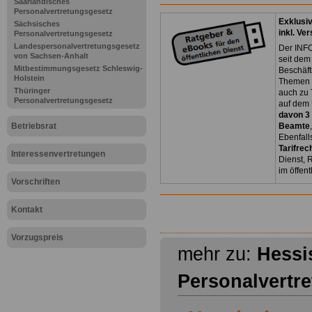
Saarländisches
Personalvertretungsgesetz
Exklusi
Sächsisches
inkl. Ve
Personalvertretungsgesetz
Landespersonalvertretungsgesetz
Der INFO
von Sachsen-Anhalt
seit dem
Mitbestimmungsgesetz Schleswig-
Beschäft
Holstein
Themen 
Thüringer
auch zu
Personalvertretungsgesetz
auf dem 
davon 3
Betriebsrat
Beamte
Ebenfall
Tarifrec
Interessenvertretungen
Dienst, 
im öffen
Vorschriften
Kontakt
Vorzugspreis
mehr zu:
Hessi
Personalvertr