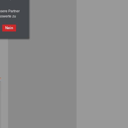
nsere Partner
sswerte zu
Nein
ACHTUNG
Nebentätigkeitsrecht:
vor Jobaufnahme
schlau machen
>>>
OnlineBuch
für nur 7,50 Euro