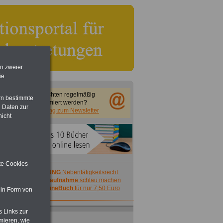
en zweier
ie
Sie möchten regelmäßig
rn bestimmte
informiert werden?
 Daten zur
Anmeldung zum Newsletter
nicht
ite Cookies
ACHTUNG
Nebentätigkeitsrecht:
vor Jobaufnahme
schlau machen
>>>
OnlineBuch
für nur 7,50 Euro
 in Form von
s Links zur
mieren, wie