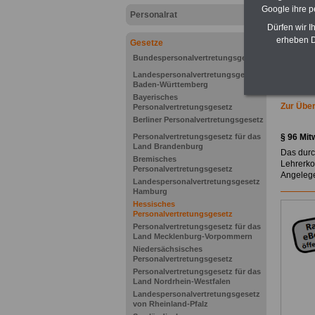
Google ihre 
Personalrat
Dürfen wir I
erheben D
Gesetze
Bundespersonalvertretungsgesetz
Landespersonalvertretungsgesetz
Baden-Württemberg
Bayerisches
Zur Übe
Personalvertretungsgesetz
Berliner Personalvertretungsgesetz
Personalvertretungsgesetz für das
§ 96 Mit
Land Brandenburg
Das durc
Bremisches
Lehrerko
Personalvertretungsgesetz
Angelege
Landespersonalvertretungsgesetz
Hamburg
Hessisches
Personalvertretungsgesetz
Personalvertretungsgesetz für das
Land Mecklenburg-Vorpommern
Niedersächsisches
Personalvertretungsgesetz
Personalvertretungsgesetz für das
Land Nordrhein-Westfalen
Landespersonalvertretungsgesetz
von Rheinland-Pfalz