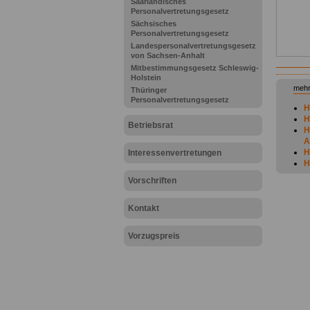
Saarländisches
Personalvertretungsgesetz
Sächsisches
Personalvertretungsgesetz
Landespersonalvertretungsgesetz
von Sachsen-Anhalt
Mitbestimmungsgesetz Schleswig-
Holstein
mehr
Thüringer
Personalvertretungsgesetz
H
H
Betriebsrat
H
A
H
Interessenvertretungen
H
H
Vorschriften
H
H
H
Kontakt
H
H
Vorzugspreis
H
b
H
Z
H
G
H