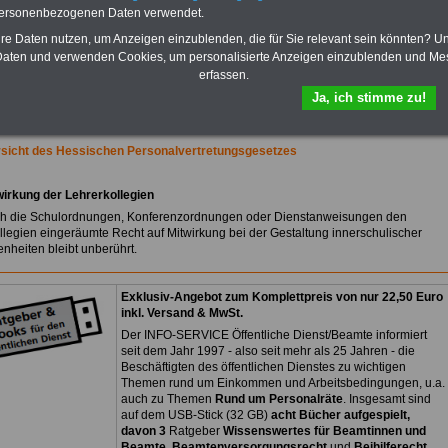
Praktikantenentgelten und
personenbezogenen Daten verwendet.
Bezüge für Studierende von
Bund, Länder und Kommunen.
hre Daten nutzen, um Anzeigen einzublenden, die für Sie relevant sein könnten? U
aten und verwenden Cookies, um personalisierte Anzeigen einzublenden und Me
>>>
Hier zur Bestellung des
erfassen.
eBooks Tarifrecht
Ja, ich stimme zu!
rsicht des Hessischen Personalvertretungsgesetzes
wirkung der Lehrerkollegien
h die Schulordnungen, Konferenzordnungen oder Dienstanweisungen den
llegien eingeräumte Recht auf Mitwirkung bei der Gestaltung innerschulischer
nheiten bleibt unberührt.
Exklusiv-Angebot zum Komplettpreis von nur 22,50 Euro
inkl. Versand & MwSt.
Der INFO-SERVICE Öffentliche Dienst/Beamte informiert
seit dem Jahr 1997 - also seit mehr als 25 Jahren - die
Beschäftigten des öffentlichen Dienstes zu wichtigen
Themen rund um Einkommen und Arbeitsbedingungen, u.a.
auch zu Themen
Rund um Personalräte
. Insgesamt sind
auf dem USB-Stick (32 GB)
acht Bücher aufgespielt,
davon 3
Ratgeber
Wissenswertes für Beamtinnen und
Beamte
,
Beamtenversorgungsrecht
und
Beihilferecht
.