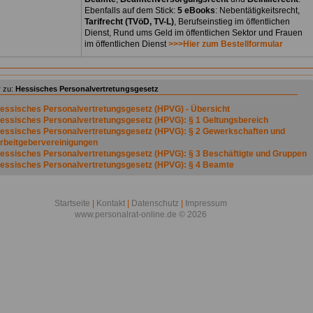
Ebenfalls auf dem Stick:
5 eBooks
: Nebentätigkeitsrecht,
Tarifrecht (TVöD, TV-L)
, Berufseinstieg im öffentlichen
Dienst, Rund ums Geld im öffentlichen Sektor und Frauen
im öffentlichen Dienst
>>>Hier zum Bestellformular
 zu:
Hessisches Personalvertretungsgesetz
essisches Personalvertretungsgesetz (HPVG) - Übersicht
essisches Personalvertretungsgesetz (HPVG): § 1 Geltungsbereich
essisches Personalvertretungsgesetz (HPVG): § 2 Gewerkschaften und
rbeitgebervereinigungen
essisches Personalvertretungsgesetz (HPVG): § 3 Beschäftigte und Gruppen
essisches Personalvertretungsgesetz (HPVG): § 4 Beamte
essisches Personalvertretungsgesetz (HPVG): § 5 Arbeitnehmer
essisches Personalvertretungsgesetz (HPVG): § 6 aufgehoben
essisches Personalvertretungsgesetz (HPVG): § 7 Dienststellen
Startseite
|
Kontakt
|
Datenschutz
|
Impressum
essisches Personalvertretungsgesetz (HPVG): § 8 Dienststellenleiter
www.personalrat-online.de © 2026
essisches Personalvertretungsgesetz (HPVG): § 9 Wahlberechtigung
essisches Personalvertretungsgesetz (HPVG): § 10 Wählbarkeit
essisches Personalvertretungsgesetz (HPVG): § 11 Wählbarkeit in
esonderem Fall
essisches Personalvertretungsgesetz (HPVG): § 12 Bildung von Personalräten
ahl der Personalratsmitglieder
essisches Personalvertretungsgesetz (HPVG): § 13 Sitzverteilung auf die
eschlechter und die Gruppen
essisches Personalvertretungsgesetz (HPVG): § 14 Abweichende Verteilung