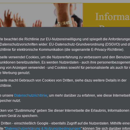
e beachtet die Richtlinie zur EU-Nutzereinwilligung und spiegelt die Anforderung
 Datenschutzvorschriften wider: EU-Datenschutz-Grundverordnung (DSGVO) und d
chtlinie für elektronische Kommunikation (die sogenannte E-Privacy-Richtlinie).
tseite verwendet Cookies, um die Nutzererfahrung zu verbessern und den Benutze
unktionen bereitzustellen. Es werden Nutzerdaten - auch ihre personenbezogenen
ung von Anzeigen verwendet - und Cookies sowohl für personalisierte als auch für 
te Werbung genutzt.
ches Personalvertretungsgesetz (HPVG): § 96 Mitwirkung
tseite macht Gebrauch von Cookies von Dritten, siehe dazu weitere Details in der
hrerkollegien
htlinie.
eBook zum Tarifrecht
te unsere
Datenschutzrichtlinie
, um mehr darüber zu erfahren, wie diese Internetse
ÖD neu aufgelegt
peicher nutzt.
Das beliebte eBook wurde im
Oktober 2025 neu aufgelegt. Mit
cken von "Zustimmung" geben Sie dieser Internetseite die Erlaubnis, Informationen
allen Entgelttabellen für
hrem Gerät zu speichern.
Beschäftigte - TVöD und TV-L -
sowie den
ritten - einschließlich Google - ebenfalls Zugriff auf die Nutzerdaten. Mithilfe eine
Auszubildendenvergütungen,
te "
Datenschutzerklärung & Nutzungsbedingungen
" können Sie sich darüber infor