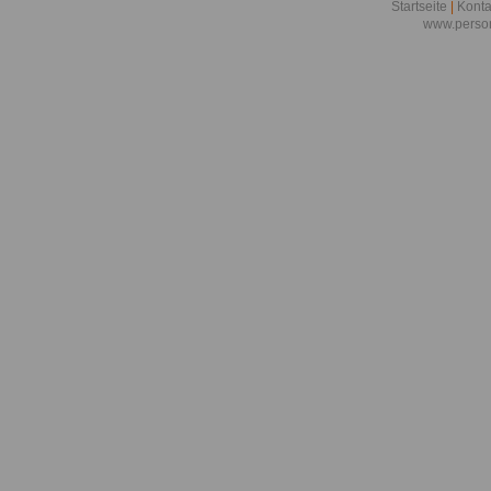
Startseite
|
Konta
www.person
öffentlichen
Anfrage nac
Beamtendar
Anfrage nac
Beamtendar
Anspruch au
Attraktive Vo
öffentlichen
INFORM
Ausgewählte 
Musik und V