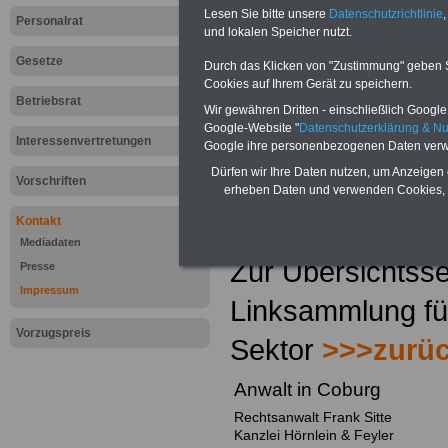
Lesen Sie bitte unsere
Datenschutzrichtlinie
,
Personalrat
und lokalen Speicher nutzt.
Gesetze
Durch das Klicken von "Zustimmung" geben Sie
Cookies auf Ihrem Gerät zu speichern.
Betriebsrat
Wir gewähren Dritten - einschließlich Google -
Google-Website "
Datenschutzerklärung & N
Interessenvertretungen
Google ihre personenbezogenen Daten verw
Dürfen wir Ihre Daten nutzen, um Anzeigen 
Vorschriften
erheben Daten und verwenden Cookies, 
Kontakt
Mediadaten
Zur Übersichtsse
Presse
Impressum
Linksammlung für
Vorzugspreis
Sektor
>>>zurü
Anwalt in Coburg
Rechtsanwalt Frank Sitte
Kanzlei Hörnlein & Feyler