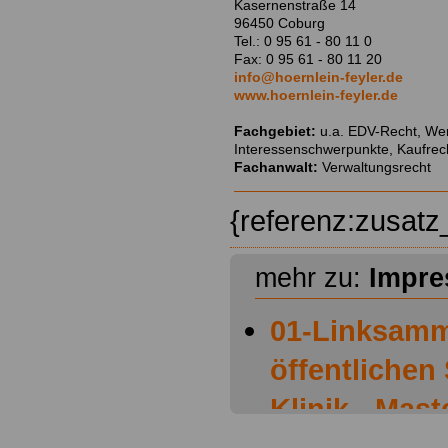
Kasernenstraße 14
96450 Coburg
Tel.: 0 95 61 - 80 11 0
Fax: 0 95 61 - 80 11 20
info@hoernlein-feyler.de
www.hoernlein-feyler.de
Fachgebiet:
u.a. EDV-Recht, Wer
Interessenschwerpunkte, Kaufrech
Fachanwalt:
Verwaltungsrecht
{referenz:zusat
mehr zu:
Impr
01-Linksamm
öffentlichen
Klinik - Mast
Aktuelle Ver