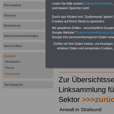
Lesen Sie bitte unsere
Datenschutzrichtlinie
,
Personalrat
und lokalen Speicher nutzt.
Gesetze
Durch das Klicken von "Zustimmung" geben Sie
Cookies auf Ihrem Gerät zu speichern.
Betriebsrat
Wir gewähren Dritten - einschließlich Google -
Google-Website "
Datenschutzerklärung & N
Interessenvertretungen
Google ihre personenbezogenen Daten verw
Dürfen wir Ihre Daten nutzen, um Anzeigen 
Vorschriften
erheben Daten und verwenden Cookies, 
Kontakt
Mediadaten
Presse
Impressum
Zur Übersichtsse
Vorzugspreis
Linksammlung für
Sektor
>>>zurü
Anwalt in Stralsund