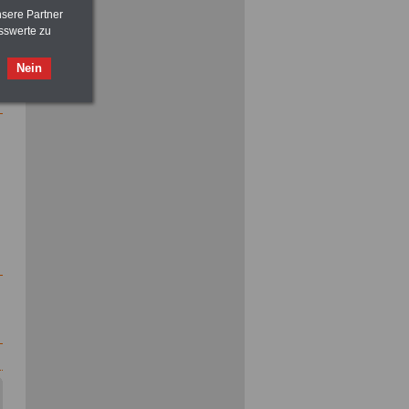
vor Jobaufnahme
schlau machen
nsere Partner
>>>
OnlineBuch
für nur 7,50 Euro
sswerte zu
Nein
ACHTUNG
Nebentätigkeitsrecht:
vor Jobaufnahme
schlau machen
>>>
OnlineBuch
für nur 7,50 Euro