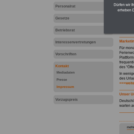
H
Dürfen wir I
Personalrat
G
erheben D
P
K
Gesetze
s
Betriebsrat
Hier geh
Marketi
Interessenvertretungen
Für mona
Ferienwo
Vorschriften
Plattfor
frequent
Kontakt
des "Öff
Mediadaten
In wenig
des Urla
Presse
>>>weit
Impressum
Unser U
Vorzugspreis
Deutschl
warten a
mehr