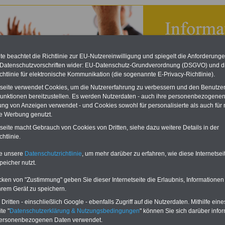
e beachtet die Richtlinie zur EU-Nutzereinwilligung und spiegelt die Anforderung
 Datenschutzvorschriften wider: EU-Datenschutz-Grundverordnung (DSGVO) und d
chtlinie für elektronische Kommunikation (die sogenannte E-Privacy-Richtlinie).
tseite verwendet Cookies, um die Nutzererfahrung zu verbessern und den Benutze
unktionen bereitzustellen. Es werden Nutzerdaten - auch ihre personenbezogenen
ung von Anzeigen verwendet - und Cookies sowohl für personalisierte als auch für 
te Werbung genutzt.
tseite macht Gebrauch von Cookies von Dritten, siehe dazu weitere Details in der
 in Deutschland
htlinie.
site
www.urlaubsverzeichnis-online.de
bietet
te unsere
Datenschutzrichtlinie
, um mehr darüber zu erfahren, wie diese Internetse
it eines der
peicher nutzt.
ichsten Online-Informationsangebote zum
rlaub & Erholung".
cken von "Zustimmung" geben Sie dieser Internetseite die Erlaubnis, Informationen
atenbank sind mehr als 5.150 Gastgeber gelistet.
hrem Gerät zu speichern.
bot umfasst Urlaubsanbieter aus 11 deutschen
egionen und eine Vielzahl ausgewählter
ritten - einschließlich Google - ebenfalls Zugriff auf die Nutzerdaten. Mithilfe eine
 aus dem benachbarten Ausland. Sie können
te "
Datenschutzerklärung & Nutzungsbedingungen
" können Sie sich darüber infor
sweise recherchieren nach
personenbezogenen Daten verwendet.
Einfach Bild anklicken