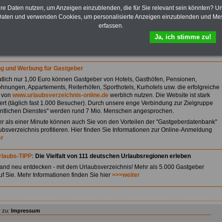
otels
>>>weiter
hre Daten nutzen, um Anzeigen einzublenden, die für Sie relevant sein könnten? U
asthöfen
>>>weiter
aten und verwenden Cookies, um personalisierte Anzeigen einzublenden und Me
ensionen
>>>weiter
erfassen.
urorten
>>>weiter
owie Sport- und Kurhotels
>>>weiter
Ja, ich stimme zu!
t es direkt zur Gastgeberrecherche
>>>weiter
ng und Werbung für Gastgeber
tlich nur 1,00 Euro können Gastgeber von Hotels, Gasthöfen, Pensionen,
hnungen, Appartements, Reiterhöfen, Sporthotels, Kurhotels usw. die erfolgreiche
m von
www.urlaubsverzeichnis-online.de
werblich nutzen. Die Website ist stark
iert (täglich fast 1.000 Besucher). Durch unsere enge Verbindung zur Zielgruppe
entlichen Dienstes" werden rund 7 Mio. Menschen angesprochen.
er als einer Minute können auch Sie von den Vorteilen der "Gastgeberdatenbank"
ubsverzeichnis profitieren. Hier finden Sie Informationen zur Online-Anmeldung
er
rlaubs-TIPP:
Die Vielfalt von 111 deutschen Urlaubsregionen erleben
and neu entdecken - mit dem Urlaubsverzeichnis! Mehr als 5.000 Gastgeber
uf Sie. Mehr Informationen finden Sie hier
>>>weiter
 zu:
Impressum