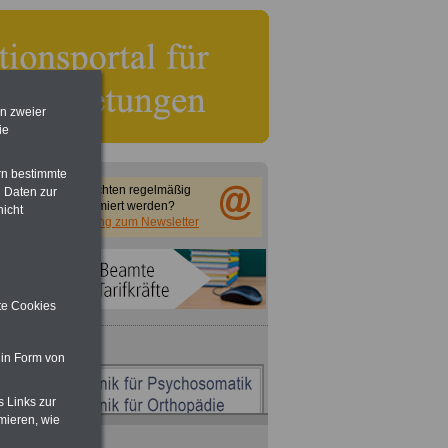
en zweier
ie
rn bestimmte
Sie möchten regelmäßig
 Daten zur
informiert werden?
nicht
Anmeldung zum Newsletter
ite Cookies
 in Form von
s Links zur
mieren, wie
ACHTUNG
Nebentätigkeitsrecht: