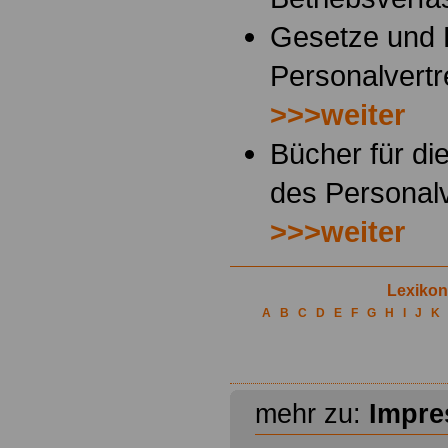
Gesetze und
Personalvertr
>>>weiter
Bücher für di
des Personalv
>>>weiter
Lexikon
A
B
C
D
E
F
G
H
I
J
K
.
mehr zu:
Impr