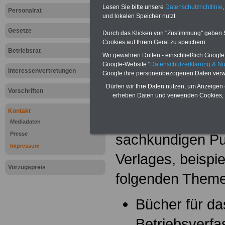
Lesen Sie bitte unsere
Datenschutzrichtlinie
,
Personalrat
kompetente Auskü
und lokalen Speicher nutzt.
Gesetze
Durch das Klicken von "Zustimmung" geben Sie
ist es für jeden 
Cookies auf Ihrem Gerät zu speichern.
Betriebsrat
unabdingbar not
Wir gewähren Dritten - einschließlich Google -
Google-Website "
Datenschutzerklärung & N
Interessenvertretungen
Laufenden und gu
Google ihre personenbezogenen Daten verw
Dürfen wir Ihre Daten nutzen, um Anzeigen 
Vorschriften
erheben Daten und verwenden Cookies, 
Unsere Buchtip
Kontakt
Eine wichtige Hil
Mediadaten
Presse
sachkundigen Pu
Impressum
Verlages, beispi
Vorzugspreis
folgenden Them
Bücher für da
Betriebsverf