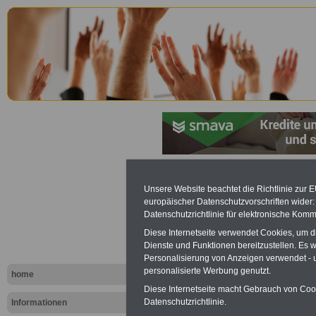
Lexikon Per
Unsere Website beachtet die Richtlinie zur 
europäischer Datenschutzvorschriften wide
Buchstaben
Datenschutzrichtlinie für elektronische Komm
Diese Internetseite verwendet Cookies, um 
Dienste und Funktionen bereitzustellen. Es
Von den Mitglied
Personalisierung von Anzeigen verwendet - un
personalisierte Werbung genutzt.
home
Personalvertretu
Diese Internetseite macht Gebrauch von Cooki
Datenschutzrichtlinie.
Informationen
besonderer Weis