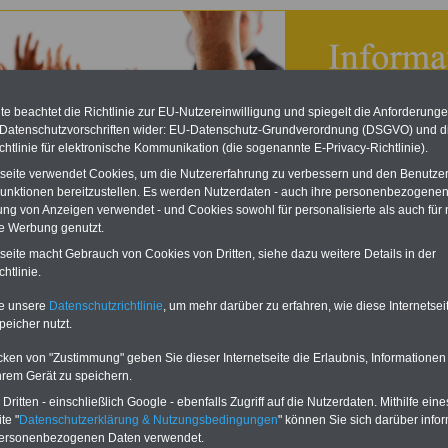
e beachtet die Richtlinie zur EU-Nutzereinwilligung und spiegelt die Anforderung
 Datenschutzvorschriften wider: EU-Datenschutz-Grundverordnung (DSGVO) und d
chtlinie für elektronische Kommunikation (die sogenannte E-Privacy-Richtlinie).
tseite verwendet Cookies, um die Nutzererfahrung zu verbessern und den Benutze
unktionen bereitzustellen. Es werden Nutzerdaten - auch ihre personenbezogenen
ung von Anzeigen verwendet - und Cookies sowohl für personalisierte als auch für 
te Werbung genutzt.
tseite macht Gebrauch von Cookies von Dritten, siehe dazu weitere Details in der
Angebot - Ihr Vorteil
htlinie.
gebot - Ihr Vorteil:
te unsere
Datenschutzrichtlinie
, um mehr darüber zu erfahren, wie diese Internetse
sthilfeeinrichtungen für den Öffentlichen Dienst kennen sich bei Themen der
peicher nutzt.
 und Arbeitnehmer von Bund, Ländern und den Kommunen besonders gut aus un
en Angehörigen und ihrer Familien attraktive Angebote zu leistungsfähigen und
cken von "Zustimmung" geben Sie dieser Internetseite die Erlaubnis, Informationen
stigen Tarifen.
Hier können Sie sich informieren und direkt anfragen.
hrem Gerät zu speichern.
ritten - einschließlich Google - ebenfalls Zugriff auf die Nutzerdaten. Mithilfe eine
te "
Datenschutzerklärung & Nutzungsbedingungen
" können Sie sich darüber infor
 zu:
Impressum
personenbezogenen Daten verwendet.