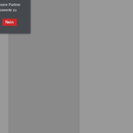
nsere Partner
sswerte zu
ACHTUNG
Nebentätigkeitsrecht:
Nein
vor Jobaufnahme
schlau machen
>>>
OnlineBuch
für nur 7,50 Euro