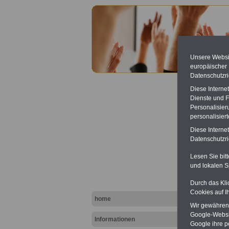
Unsere Websit
europäischer
Datenschutzri
Diese Interne
Dienste und F
Personalisier
personalisier
Diese Interne
Unser 
Datenschutzric
Unser An
Lesen Sie bit
Die Selb
und lokalen S
Beamten
bieten d
Durch das Kli
preisgün
Cookies auf I
home
Wir gewähren D
Google-Websi
mehr
Informationen
Google ihre 