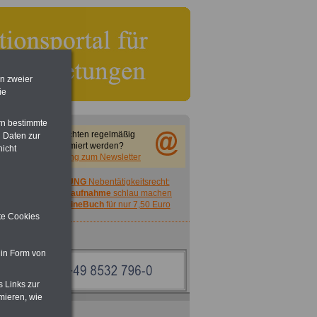
en zweier
ie
rn bestimmte
Sie möchten regelmäßig
 Daten zur
informiert werden?
nicht
Anmeldung zum Newsletter
ACHTUNG
Nebentätigkeitsrecht:
vor Jobaufnahme
schlau machen
>>>
OnlineBuch
für nur 7,50 Euro
ite Cookies
d
 in Form von
s Links zur
mieren, wie