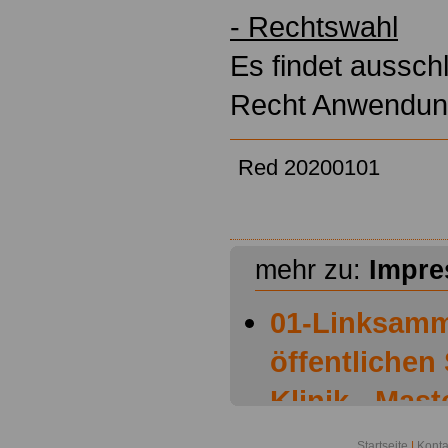
- Rechtswahl
Es findet aussch
Recht Anwendun
Red 20200101
mehr zu:
Impr
01-Linksamm
öffentlichen
Klinik - Mast
Aktuelle Ver
Startseite
|
Konta