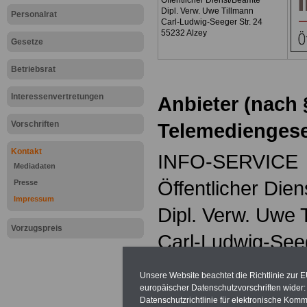
Öffentlicher Dienst/Beamte
Dipl. Verw. Uwe Tillmann
Personalrat
Carl-Ludwig-Seeger Str. 24
55232 Alzey
Gesetze
Betriebsrat
Interessenvertretungen
Anbieter (nach 
Vorschriften
Telemediengese
Kontakt
INFO-SERVICE
Mediadaten
Öffentlicher Die
Presse
Impressum
Dipl. Verw. Uwe 
Vorzugspreis
Carl-Ludwig-See
55232 Alzey
Unsere Website beachtet die Richtlinie zur 
europäischer Datenschutzvorschriften wide
Tel:
0179.42992
Datenschutzrichtlinie für elektronische Komm