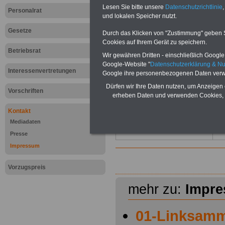
Lesen Sie bitte unsere
Datenschutzrichtlinie
,
Euro
Personalrat
und lokalen Speicher nutzt.
Gesetze
Durch das Klicken von "Zustimmung" geben Sie
Exk
Cookies auf Ihrem Gerät zu speichern.
Der
Betriebsrat
Wir gewähren Dritten - einschließlich Google -
inf
Google-Website "
Datenschutzerklärung & N
sei
Interessenvertretungen
Google ihre personenbezogenen Daten verw
Ein
Sti
Dürfen wir Ihre Daten nutzen, um Anzeigen 
eB
Vorschriften
erheben Daten und verwenden Cookies, 
und
(Bu
Kontakt
Neb
Mediadaten
Die
Die
Presse
Impressum
Vorzugspreis
mehr zu:
Impr
01-Linksamm