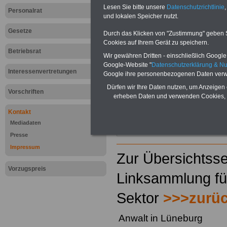
Lesen Sie bitte unsere
Datenschutzrichtlinie
,
Personalrat
und lokalen Speicher nutzt.
Gesetze
Durch das Klicken von "Zustimmung" geben Sie
Cookies auf Ihrem Gerät zu speichern.
Betriebsrat
Wir gewähren Dritten - einschließlich Google -
Google-Website "
Datenschutzerklärung & N
Interessenvertretungen
Google ihre personenbezogenen Daten verw
Dürfen wir Ihre Daten nutzen, um Anzeigen 
Vorschriften
erheben Daten und verwenden Cookies, 
Kontakt
Mediadaten
Presse
Impressum
Zur Übersichtsse
Vorzugspreis
Linksammlung für
Sektor
>>>zurü
Anwalt in Lüneburg