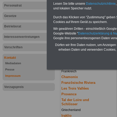
Lesen Sie bitte unsere
Datenschutzrichtlinie
,
Personalrat
und lokalen Speicher nutzt.
Gesetze
Durch das Klicken von "Zustimmung" geben Sie
Cookies auf Ihrem Gerät zu speichern.
Betriebsrat
Wir gewähren Dritten - einschließlich Google -
Google-Website "
Datenschutzerklärung & N
Interessenvertretungen
Google ihre personenbezogenen Daten verw
Dürfen wir Ihre Daten nutzen, um Anzeigen 
Urlaub in Europ
Vorschriften
erheben Daten und verwenden Cookies, 
Kontakt
Mediadaten
Presse
Frankreich
Impressum
Chamonix
Französische Riviera
Vorzugspreis
Les Trois Vallées
Provence
Tal der Loire und
Schlösser
Griechenland
Iraklio