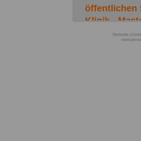
öffentlichen
Klinik - Mast
Aktuelle Ver
Startseite
|
Konta
www.person
öffentlichen
Anfrage nac
Beamtendar
Anfrage nac
Beamtendar
Anspruch au
Attraktive Vo
öffentlichen