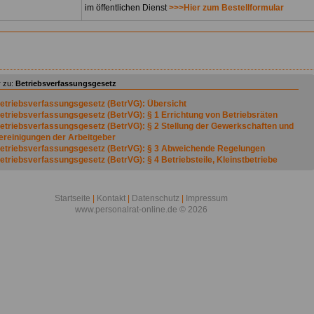
im öffentlichen Dienst
>>>Hier zum Bestellformular
 zu:
Betriebsverfassungsgesetz
etriebsverfassungsgesetz (BetrVG): Übersicht
etriebsverfassungsgesetz (BetrVG): § 1 Errichtung von Betriebsräten
etriebsverfassungsgesetz (BetrVG): § 2 Stellung der Gewerkschaften und
ereinigungen der Arbeitgeber
etriebsverfassungsgesetz (BetrVG): § 3 Abweichende Regelungen
etriebsverfassungsgesetz (BetrVG): § 4 Betriebsteile, Kleinstbetriebe
etriebsverfassungsgesetz (BetrVG): § 5 Arbeitnehmer
etriebsverfassungsgesetz (BetrVG): § 6 (weggefallen)
etriebsverfassungsgesetz (BetrVG): § 7 Wahlberechtigung
Startseite
|
Kontakt
|
Datenschutz
|
Impressum
etriebsverfassungsgesetz (BetrVG): § 8 Wählbarkeit
www.personalrat-online.de © 2026
etriebsverfassungsgesetz (BetrVG): § 9 Zahl der Betriebsratsmitglieder *)
etriebsverfassungsgesetz (BetrVG): § 10 (weggefallen)
etriebsverfassungsgesetz (BetrVG): § 11 Ermäßigte Zahl der
etriebsratsmitglieder
etriebsverfassungsgesetz (BetrVG): § 12 (weggefallen)
etriebsverfassungsgesetz (BetrVG): § 13 Zeitpunkt der Betriebsratswahlen
etriebsverfassungsgesetz (BetrVG): § 14 Wahlvorschriften
etriebsverfassungsgesetz (BetrVG): § 14a Vereinfachtes Wahlverfahren für
leinbetriebe