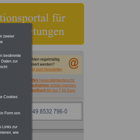
en zweier
ie
rn bestimmte
Sie möchten regelmäßig
 Daten zur
informiert werden?
nicht
Anmeldung zum Newsletter
ACHTUNG
Nebentätigkeitsrecht:
vor Jobaufnahme
schlau machen
>>>
OnlineBuch
für nur 7,50 Euro
ite Cookies
 in Form von
s Links zur
mieren, wie