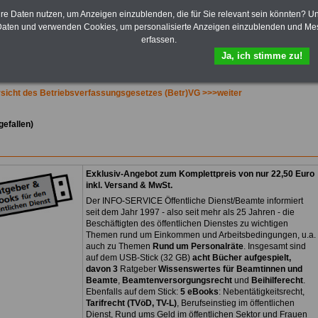
Bezüge für Studierende von
Bund, Länder und Kommunen.
hre Daten nutzen, um Anzeigen einzublenden, die für Sie relevant sein könnten? U
aten und verwenden Cookies, um personalisierte Anzeigen einzublenden und Me
>>>
Hier zur Bestellung des
erfassen.
eBooks Tarifrecht
Ja, ich stimme zu!
sicht des Betriebsverfassungsgesetzes (Betr)VG >>>weiter
gefallen)
Exklusiv-Angebot zum Komplettpreis von nur 22,50 Euro
inkl. Versand & MwSt.
Der INFO-SERVICE Öffentliche Dienst/Beamte informiert
seit dem Jahr 1997 - also seit mehr als 25 Jahren - die
Beschäftigten des öffentlichen Dienstes zu wichtigen
Themen rund um Einkommen und Arbeitsbedingungen, u.a.
auch zu Themen
Rund um Personalräte
. Insgesamt sind
auf dem USB-Stick (32 GB)
acht Bücher aufgespielt,
davon 3
Ratgeber
Wissenswertes für Beamtinnen und
Beamte
,
Beamtenversorgungsrecht
und
Beihilferecht
.
Ebenfalls auf dem Stick:
5 eBooks
: Nebentätigkeitsrecht,
Tarifrecht (TVöD, TV-L)
, Berufseinstieg im öffentlichen
Dienst, Rund ums Geld im öffentlichen Sektor und Frauen