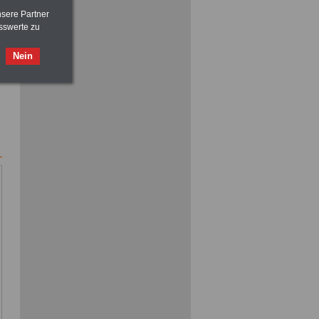
nsere Partner
sswerte zu
ACHTUNG
Nebentätigkeitsrecht:
Nein
vor Jobaufnahme
schlau machen
>>>
OnlineBuch
für nur 7,50 Euro