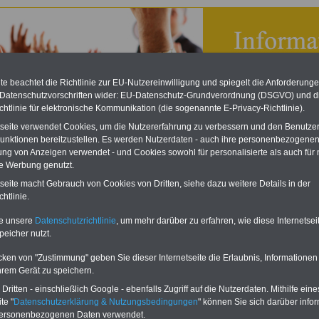
e beachtet die Richtlinie zur EU-Nutzereinwilligung und spiegelt die Anforderung
 Datenschutzvorschriften wider: EU-Datenschutz-Grundverordnung (DSGVO) und d
chtlinie für elektronische Kommunikation (die sogenannte E-Privacy-Richtlinie).
tseite verwendet Cookies, um die Nutzererfahrung zu verbessern und den Benutze
unktionen bereitzustellen. Es werden Nutzerdaten - auch ihre personenbezogenen
ung von Anzeigen verwendet - und Cookies sowohl für personalisierte als auch für 
te Werbung genutzt.
tseite macht Gebrauch von Cookies von Dritten, siehe dazu weitere Details in der
bsverfassungsgesetz (BetrVG): § 6 (weggefallen)
htlinie.
eBook zum Tarifrecht
te unsere
Datenschutzrichtlinie
, um mehr darüber zu erfahren, wie diese Internetse
ÖD neu aufgelegt
peicher nutzt.
Das beliebte eBook wurde im
Oktober 2025 neu aufgelegt. Mit
cken von "Zustimmung" geben Sie dieser Internetseite die Erlaubnis, Informationen
allen Entgelttabellen für
hrem Gerät zu speichern.
Beschäftigte - TVöD und TV-L -
sowie den
ritten - einschließlich Google - ebenfalls Zugriff auf die Nutzerdaten. Mithilfe eine
Auszubildendenvergütungen,
te "
Datenschutzerklärung & Nutzungsbedingungen
" können Sie sich darüber infor
Praktikantenentgelten und
personenbezogenen Daten verwendet.