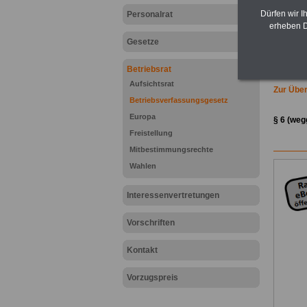
Dürfen wir I
Personalrat
erheben D
Gesetze
Betriebsrat
Aufsichtsrat
Zur Über
Betriebsverfassungsgesetz
Europa
§ 6 (weg
Freistellung
Mitbestimmungsrechte
Wahlen
Interessenvertretungen
Vorschriften
Kontakt
Vorzugspreis