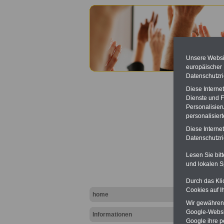
Unsere Websit
europäischer
Datenschutzri
Diese Interne
Dienste und F
Personalisier
personalisier
Diese Interne
Betrie
Datenschutzric
Lesen Sie bit
und lokalen S
Durch das Kli
Cookies auf I
home
Wir gewähren D
Google-Websi
Informationen
Google ihre 