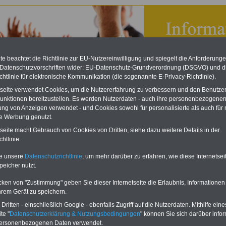
e beachtet die Richtlinie zur EU-Nutzereinwilligung und spiegelt die Anforderung
 Datenschutzvorschriften wider: EU-Datenschutz-Grundverordnung (DSGVO) und d
chtlinie für elektronische Kommunikation (die sogenannte E-Privacy-Richtlinie).
tseite verwendet Cookies, um die Nutzererfahrung zu verbessern und den Benutze
unktionen bereitzustellen. Es werden Nutzerdaten - auch ihre personenbezogenen
ung von Anzeigen verwendet - und Cookies sowohl für personalisierte als auch für 
te Werbung genutzt.
tseite macht Gebrauch von Cookies von Dritten, siehe dazu weitere Details in der
bsverfassungsgesetz (BetrVG): § 54 Errichtung des
htlinie.
rnbetriebsrats
te unsere
Datenschutzrichtlinie
, um mehr darüber zu erfahren, wie diese Internetse
eBook zum Tarifrecht
peicher nutzt.
ÖD neu aufgelegt
Das beliebte eBook wurde im
cken von "Zustimmung" geben Sie dieser Internetseite die Erlaubnis, Informationen
Oktober 2025 neu aufgelegt. Mit
hrem Gerät zu speichern.
allen Entgelttabellen für
ritten - einschließlich Google - ebenfalls Zugriff auf die Nutzerdaten. Mithilfe eine
Beschäftigte - TVöD und TV-L -
sowie den
te "
Datenschutzerklärung & Nutzungsbedingungen
" können Sie sich darüber infor
Auszubildendenvergütungen,
personenbezogenen Daten verwendet.