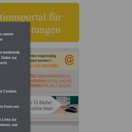
en zweier
ie
rn bestimmte
Sie möchten regelmäßig
 Daten zur
informiert werden?
nicht
Anmeldung zum Newsletter
ACHTUNG
Nebentätigkeitsrecht:
vor Jobaufnahme
schlau machen
>>>
OnlineBuch
für nur 7,50 Euro
ite Cookies
 in Form von
s Links zur
mieren, wie