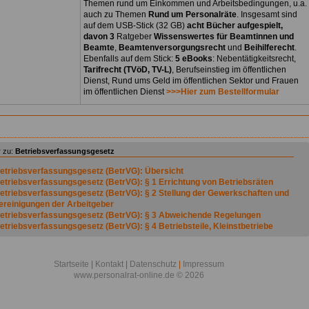
Themen rund um Einkommen und Arbeitsbedingungen, u.a.
auch zu Themen
Rund um Personalräte
. Insgesamt sind
auf dem USB-Stick (32 GB)
acht Bücher aufgespielt,
davon 3
Ratgeber
Wissenswertes für Beamtinnen und
Beamte
,
Beamtenversorgungsrecht
und
Beihilferecht
.
Ebenfalls auf dem Stick:
5 eBooks
: Nebentätigkeitsrecht,
Tarifrecht (TVöD, TV-L)
, Berufseinstieg im öffentlichen
Dienst, Rund ums Geld im öffentlichen Sektor und Frauen
im öffentlichen Dienst
>>>Hier zum Bestellformular
 zu:
Betriebsverfassungsgesetz
etriebsverfassungsgesetz (BetrVG): Übersicht
etriebsverfassungsgesetz (BetrVG): § 1 Errichtung von Betriebsräten
etriebsverfassungsgesetz (BetrVG): § 2 Stellung der Gewerkschaften und
ereinigungen der Arbeitgeber
etriebsverfassungsgesetz (BetrVG): § 3 Abweichende Regelungen
etriebsverfassungsgesetz (BetrVG): § 4 Betriebsteile, Kleinstbetriebe
etriebsverfassungsgesetz (BetrVG): § 5 Arbeitnehmer
etriebsverfassungsgesetz (BetrVG): § 6 (weggefallen)
etriebsverfassungsgesetz (BetrVG): § 7 Wahlberechtigung
Startseite
|
Kontakt
|
Datenschutz
|
Impressum
etriebsverfassungsgesetz (BetrVG): § 8 Wählbarkeit
www.personalrat-online.de © 2026
etriebsverfassungsgesetz (BetrVG): § 9 Zahl der Betriebsratsmitglieder *)
etriebsverfassungsgesetz (BetrVG): § 10 (weggefallen)
etriebsverfassungsgesetz (BetrVG): § 11 Ermäßigte Zahl der