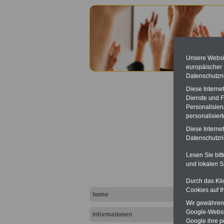
Unsere Websit
europäischer
Datenschutzri
Diese Interne
Dienste und F
Personalisier
personalisier
Diese Interne
Betrie
Datenschutzric
Konze
Lesen Sie bit
und lokalen S
Durch das Kli
Cookies auf I
home
Wir gewähren D
Google-Websi
Informationen
Google ihre 