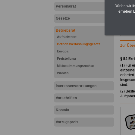
Dürfen wir I
Personalrat
erheben D
Gesetze
Betriebsrat
Aufsichtsrat
Betriebsverfassungsgesetz
Zur Über
Europa
Freistellung
§ 54 Err
(1) Für 
Mitbestimmungsrechte
einzelne
Wahlen
erforder
insgesam
sind.
Interessenvertretungen
(2) Best
Aufgaben
Vorschriften
Kontakt
Vorzugspreis