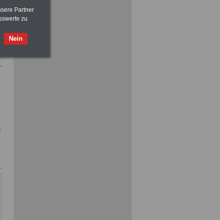
nsere Partner
sswerte zu
ACHTUNG
Nebentätigkeitsrecht:
Nein
vor Jobaufnahme
schlau machen
>>>
OnlineBuch
für nur 7,50 Euro
t