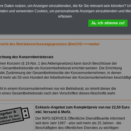
Praktikantenentgelten und
hre Daten nutzen, um Anzeigen einzublenden, die für Sie relevant sein könnten? U
Bezüge für Studierende von
aten und verwenden Cookies, um personalisierte Anzeigen einzublenden und Me
Bund, Länder und Kommunen.
erfassen.
>>>
Hier zur Bestellung des
eBooks Tarifrecht
Ja, ich stimme zu!
sicht des Betriebsverfassungsgesetzes (Betr)VG >>>weiter
ichtung des Konzernbetriebsrats
einen Konzern (§ 18 Abs. 1 des Aktiengesetzes) kann durch Beschlüsse der
n Gesamtbetriebsräte ein Konzernbetriebsrat errichtet werden. Die Errichtung
t die Zustimmung der Gesamtbetriebsräte der Konzernunternehmen, in denen
t mehr als 50 vom Hundert der Arbeitnehmer der Konzernunternehmen beschäftig
eht in einem Konzernunternehmen nur ein Betriebsrat, so nimmt dieser die
 eines Gesamtbetriebsrats nach den Vorschriften dieses Abschnitts wahr.
Exklusiv-Angebot zum Komplettpreis von nur 22,50 Euro
inkl. Versand & MwSt.
Der INFO-SERVICE Öffentliche Dienst/Beamte informiert
seit dem Jahr 1997 - also seit mehr als 25 Jahren - die
Beschäftigten des öffentlichen Dienstes zu wichtigen