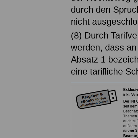
durch den Spruch
nicht ausgeschlo
(8) Durch Tarifv
werden, dass an d
Absatz 1 bezeich
eine tarifliche Sch
Exklusi
inkl. Ve
Der INFO
seit dem
Beschäft
Themen 
auch zu
auf dem 
davon 3
Beamte