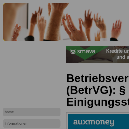
Betriebsve
(BetrVG): §
Einigungsst
home
Informationen