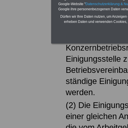
(1) Zur Beilegun
Google-Website "
Datenschutzerklärung & N
Google ihre personenbezogenen Daten verw
Meinungsverschi
Dürfen wir Ihre Daten nutzen, um Anzeigen 
erheben Daten und verwenden Cookies, 
Arbeitgeber und 
Gesamtbetriebsr
Konzernbetriebsra
Einigungsstelle z
Betriebsvereinba
ständige Einigung
werden.
(2) Die Einigungs
einer gleichen An
die vom Arbeitge