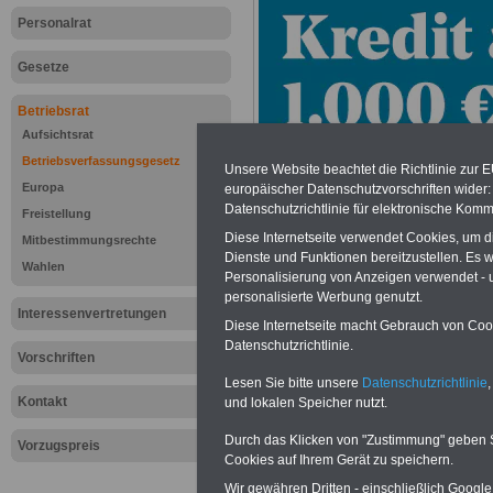
Personalrat
Gesetze
Betriebsrat
Aufsichtsrat
Betriebsverfassungsgesetz
Unsere Website beachtet die Richtlinie zur 
Europa
europäischer Datenschutzvorschriften wide
Datenschutzrichtlinie für elektronische Komm
Freistellung
Diese Internetseite verwendet Cookies, um 
Mitbestimmungsrechte
Dienste und Funktionen bereitzustellen. Es
Zur Übersicht d
Wahlen
Personalisierung von Anzeigen verwendet - un
personalisierte Werbung genutzt.
Betriebsverfas
Interessenvertretungen
Diese Internetseite macht Gebrauch von Cooki
Datenschutzrichtlinie.
(Betr)VG >>>we
Vorschriften
Lesen Sie bitte unsere
Datenschutzrichtlinie
,
Kontakt
und lokalen Speicher nutzt.
Durch das Klicken von "Zustimmung" geben Sie
§ 76 Einigungss
Vorzugspreis
Cookies auf Ihrem Gerät zu speichern.
Wir gewähren Dritten - einschließlich Google -