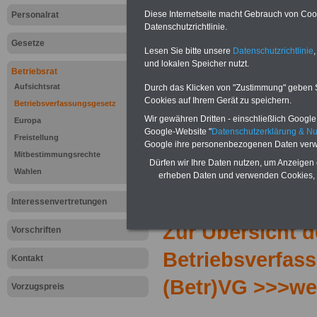
Diese Internetseite macht Gebrauch von Cooki
Personalrat
Datenschutzrichtlinie.
Gesetze
Lesen Sie bitte unsere
Datenschutzrichtlinie
,
und lokalen Speicher nutzt.
Betriebsrat
Aufsichtsrat
Durch das Klicken von "Zustimmung" geben Sie
Cookies auf Ihrem Gerät zu speichern.
Betriebsverfassungsgesetz
Wir gewähren Dritten - einschließlich Google -
Europa
Google-Website "
Datenschutzerklärung & N
Freistellung
Google ihre personenbezogenen Daten verw
Mitbestimmungsrechte
Dürfen wir Ihre Daten nutzen, um Anzeigen 
Wahlen
erheben Daten und verwenden Cookies, 
Interessenvertretungen
Zur Übersicht d
Vorschriften
Betriebsverfas
Kontakt
(Betr)VG >>>we
Vorzugspreis