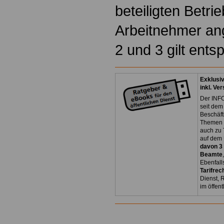
beteiligten Betrie
Arbeitnehmer ang
2 und 3 gilt ents
Exklusi
inkl. Ve
Der INFO
seit dem
Beschäft
Themen 
auch zu
auf dem 
davon 3
Beamte
Ebenfall
Tarifrec
Dienst, 
im öffen