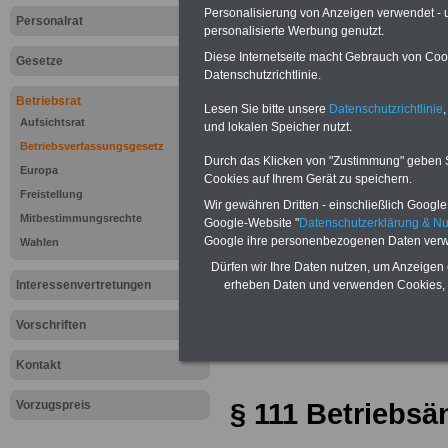
Personalisierung von Anzeigen verwendet - un
Personalrat
personalisierte Werbung genutzt.
Diese Internetseite macht Gebrauch von Cooki
Gesetze
Datenschutzrichtlinie.
Betriebsrat
Lesen Sie bitte unsere
Datenschutzrichtlinie
,
Aufsichtsrat
und lokalen Speicher nutzt.
Betriebsverfassungsgesetz
Durch das Klicken von "Zustimmung" geben Sie
Europa
Cookies auf Ihrem Gerät zu speichern.
Freistellung
Wir gewähren Dritten - einschließlich Google -
Mitbestimmungsrechte
Google-Website "
Datenschutzerklärung & N
Zur Übersicht d
Google ihre personenbezogenen Daten verw
Wahlen
Dürfen wir Ihre Daten nutzen, um Anzeigen 
Betriebsverfas
Interessenvertretungen
erheben Daten und verwenden Cookies, 
(Betr)VG >>>we
Vorschriften
Kontakt
§ 111 Betriebs
Vorzugspreis