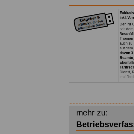
Exklusi
inkl. Ve
Der INFO
seit dem
Beschäft
Themen 
auch zu
auf dem 
davon 3
Beamte
Ebenfall
Tarifrec
Dienst, 
im öffen
mehr zu:
Betriebsverfa