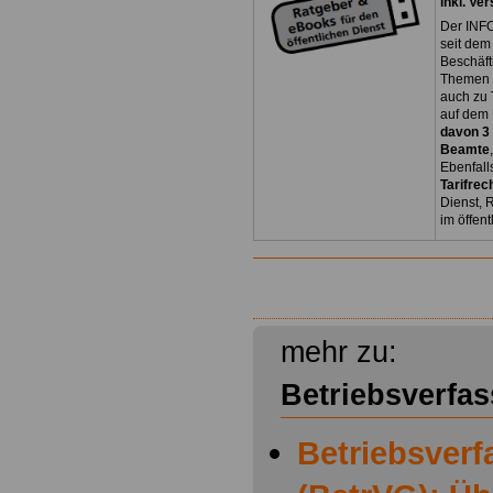
inkl. Ve
Der INFO
seit dem
Beschäft
Themen 
auch zu
auf dem 
davon 3
Beamte
Ebenfall
Tarifrec
Dienst, 
im öffen
mehr zu:
Betriebsverfa
Betriebsver