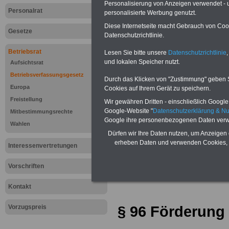
Personalisierung von Anzeigen verwendet - un
Personalrat
personalisierte Werbung genutzt.
Diese Internetseite macht Gebrauch von Cooki
Gesetze
Datenschutzrichtlinie.
Betriebsrat
Lesen Sie bitte unsere
Datenschutzrichtlinie
,
und lokalen Speicher nutzt.
Aufsichtsrat
Betriebsverfassungsgesetz
Durch das Klicken von "Zustimmung" geben Sie
Europa
Cookies auf Ihrem Gerät zu speichern.
Freistellung
Wir gewähren Dritten - einschließlich Google -
Google-Website "
Datenschutzerklärung & N
Mitbestimmungsrechte
Google ihre personenbezogenen Daten verw
Zur Übersicht d
Wahlen
Dürfen wir Ihre Daten nutzen, um Anzeigen 
Betriebsverfas
erheben Daten und verwenden Cookies, 
Interessenvertretungen
(Betr)VG >>>we
Vorschriften
Kontakt
§ 96 Förderung
Vorzugspreis