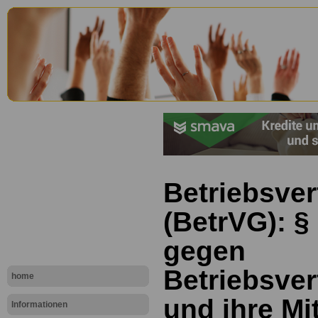
Betriebsve
(BetrVG): §
gegen
Betriebsve
home
und ihre Mi
Informationen