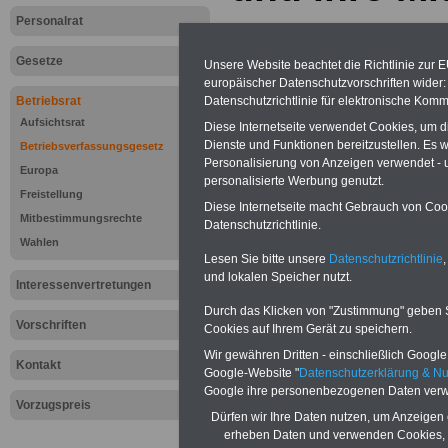
Personalrat
Gesetze
Unsere Website beachtet die Richtlinie zur 
europäischer Datenschutzvorschriften wide
Datenschutzrichtlinie für elektronische Komm
Betriebsrat
Aufsichtsrat
Diese Internetseite verwendet Cookies, um 
Dienste und Funktionen bereitzustellen. Es
Betriebsverfassungsgesetz
Personalisierung von Anzeigen verwendet - un
Europa
personalisierte Werbung genutzt.
Freistellung
Diese Internetseite macht Gebrauch von Cooki
Mitbestimmungsrechte
Datenschutzrichtlinie.
Wahlen
Lesen Sie bitte unsere
Datenschutzrichtlinie
,
und lokalen Speicher nutzt.
Interessenvertretungen
Durch das Klicken von "Zustimmung" geben Sie
Zur Übersicht d
Vorschriften
Cookies auf Ihrem Gerät zu speichern.
Wir gewähren Dritten - einschließlich Google -
Betriebsverfas
Kontakt
Google-Website "
Datenschutzerklärung & N
Google ihre personenbezogenen Daten verw
(Betr)VG >>>we
Vorzugspreis
Dürfen wir Ihre Daten nutzen, um Anzeigen 
erheben Daten und verwenden Cookies, 