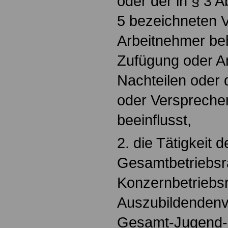
oder der in § 3 A
5 bezeichneten V
Arbeitnehmer beh
Zufügung oder A
Nachteilen oder
oder Versprechen
beeinflusst,
2. die Tätigkeit 
Gesamtbetriebsr
Konzernbetriebsr
Auszubildendenve
Gesamt-Jugend-