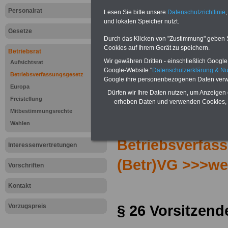
Personalrat
Lesen Sie bitte unsere
Datenschutzrichtlinie
,
und lokalen Speicher nutzt.
Gesetze
Durch das Klicken von "Zustimmung" geben Sie
Cookies auf Ihrem Gerät zu speichern.
Betriebsrat
Wir gewähren Dritten - einschließlich Google -
Aufsichtsrat
Google-Website "
Datenschutzerklärung & N
Betriebsverfassungsgesetz
Google ihre personenbezogenen Daten verw
Europa
Dürfen wir Ihre Daten nutzen, um Anzeigen 
Freistellung
erheben Daten und verwenden Cookies, 
Mitbestimmungsrechte
Zur Übersicht d
Wahlen
Betriebsverfas
Interessenvertretungen
(Betr)VG >>>we
Vorschriften
Kontakt
§ 26 Vorsitzend
Vorzugspreis