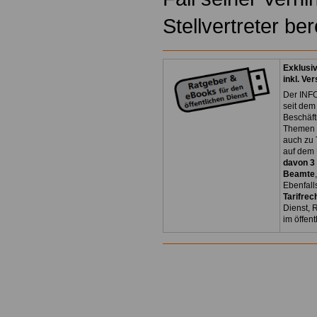
Stellvertreter ber
Exklusi
inkl. Ve
Der INFO
seit dem
Beschäft
Themen 
auch zu
auf dem 
davon 3
Beamte
Ebenfall
Tarifrec
Dienst, 
im öffen