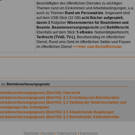
Beschäftigten des öffentlichen Dienstes zu wichtigen
Themen rund um Einkommen und Arbeitsbedingungen, u.a.
auch zu Themen
Rund um Personalräte
. Insgesamt sind
auf dem USB-Stick (32 GB)
acht Bücher aufgespielt,
davon 3
Ratgeber
Wissenswertes für Beamtinnen und
Beamte
,
Beamtenversorgungsrecht
und
Beihilferecht
.
Ebenfalls auf dem Stick:
5 eBooks
: Nebentätigkeitsrecht,
Tarifrecht (TVöD, TV-L)
, Berufseinstieg im öffentlichen
Dienst, Rund ums Geld im öffentlichen Sektor und Frauen
im öffentlichen Dienst
>>>Hier zum Bestellformular
 zu:
Betriebsverfassungsgesetz
etriebsverfassungsgesetz (BetrVG): Übersicht
etriebsverfassungsgesetz (BetrVG): § 1 Errichtung von Betriebsräten
etriebsverfassungsgesetz (BetrVG): § 2 Stellung der Gewerkschaften und
ereinigungen der Arbeitgeber
etriebsverfassungsgesetz (BetrVG): § 3 Abweichende Regelungen
etriebsverfassungsgesetz (BetrVG): § 4 Betriebsteile, Kleinstbetriebe
etriebsverfassungsgesetz (BetrVG): § 5 Arbeitnehmer
etriebsverfassungsgesetz (BetrVG): § 6 (weggefallen)
etriebsverfassungsgesetz (BetrVG): § 7 Wahlberechtigung
Startseite
|
Kontakt
|
Datenschutz
|
Impressum