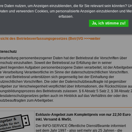
Bezüge für Studierende von
Bund, Länder und Kommunen.
hre Daten nutzen, um Anzeigen einzublenden, die für Sie relevant sein könnten? U
aten und verwenden Cookies, um personalisierte Anzeigen einzublenden und Me
>>>
Hier zur Bestellung des
erfassen.
eBooks Tarifrecht
Ja, ich stimme zu!
sicht des Betriebsverfassungsgesetzes (Betr)VG >>>weiter
atenschutz
Verarbeitung personenbezogener Daten hat der Betriebsrat die Vorschriften über
schutz einzuhalten. Soweit der Betriebsrat zur Erfüllung der in seiner
gkeit liegenden Aufgaben personenbezogene Daten verarbeitet, ist der Arbeitgebe
ie Verarbeitung Verantwortliche im Sinne der datenschutzrechtlichen Vorschriften.
ber und Betriebsrat unterstützen sich gegenseitig bei der Einhaltung der
utzrechtlichen Vorschriften. Die oder der Datenschutzbeauftragte ist gegenüber
itgeber zur Verschwiegenheit verpflichtet über Informationen, die Rückschlüsse au
ungsbildungsprozess des Betriebsrats zulassen. § 6 Absatz 5 Satz 2, § 38 Absatz 
esdatenschutzgesetzes gelten auch im Hinblick auf das Verhältnis der oder des
utzbeauftragten zum Arbeitgeber.
Exklusiv-Angebot zum Komplettpreis von nur 22,50 Euro
inkl. Versand & MwSt.
Der INFO-SERVICE Öffentliche Dienst/Beamte informiert
seit dem Jahr 1997 - also seit mehr als 25 Jahren - die