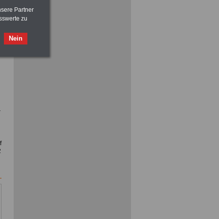
nsere Partner
sswerte zu
ACHTUNG
Nebentätigkeitsrecht:
Nein
vor Jobaufnahme
schlau machen
>>>
OnlineBuch
für nur 7,50 Euro
r
f
2