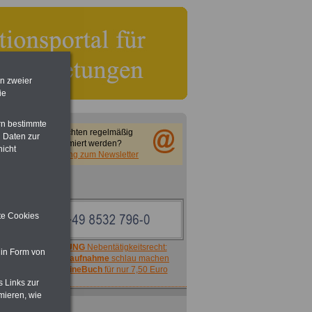
en zweier
ie
rn bestimmte
Sie möchten regelmäßig
 Daten zur
informiert werden?
nicht
Anmeldung zum Newsletter
ite Cookies
ACHTUNG
Nebentätigkeitsrecht:
 in Form von
vor Jobaufnahme
schlau machen
>>>
OnlineBuch
für nur 7,50 Euro
s Links zur
mieren, wie