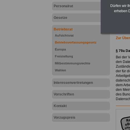
Dürfen wir I
Personalrat
erheben D
Gesetze
Betriebsrat
Aufsichtsrat
Zur Über
Betriebsverfassungsgesetz
Europa
§ 79a D
Freistellung
Bei der 
den Daten
Mitbestimmungsrechte
Zuständi
Wahlen
der für d
Arbeitge
datensch
Interessenvertretungen
dem Arbe
den Mein
Vorschriften
des Bund
Datensch
Kontakt
Vorzugspreis