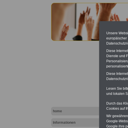
Unsere Websit
europäischer
Datenschutzri
Diese Interne
Dienste und F
Personalisier
personalisier
Diese Interne
Betrie
Datenschutzric
Lesen Sie bit
und lokalen S
Durch das Kli
Cookies auf I
home
Wir gewähren D
Google-Websi
Informationen
Google ihre 