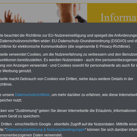
e beachtet die Richtlinie zur EU-Nutzereinwilligung und spiegelt die Anforderung
 Datenschutzvorschriften wider: EU-Datenschutz-Grundverordnung (DSGVO) und d
chtlinie für elektronische Kommunikation (die sogenannte E-Privacy-Richtlinie).
tseite verwendet Cookies, um die Nutzererfahrung zu verbessern und den Benutze
unktionen bereitzustellen. Es werden Nutzerdaten - auch ihre personenbezogenen
ung von Anzeigen verwendet - und Cookies sowohl für personalisierte als auch für 
te Werbung genutzt.
tseite macht Gebrauch von Cookies von Dritten, siehe dazu weitere Details in der
bsverfassungsgesetz (BetrVG): § 79a Datenschutz
htlinie.
eBook zum Tarifrecht
te unsere
Datenschutzrichtlinie
, um mehr darüber zu erfahren, wie diese Internetse
ÖD neu aufgelegt
peicher nutzt.
Das beliebte eBook wurde im
Oktober 2025 neu aufgelegt. Mit
cken von "Zustimmung" geben Sie dieser Internetseite die Erlaubnis, Informationen
allen Entgelttabellen für
hrem Gerät zu speichern.
Beschäftigte - TVöD und TV-L -
sowie den
ritten - einschließlich Google - ebenfalls Zugriff auf die Nutzerdaten. Mithilfe eine
Auszubildendenvergütungen,
te "
Datenschutzerklärung & Nutzungsbedingungen
" können Sie sich darüber infor
Praktikantenentgelten und
personenbezogenen Daten verwendet.