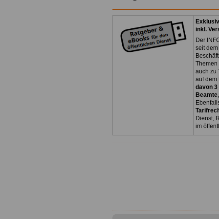
Exklusi
inkl. Ve
Der INFO
seit dem
Beschäft
Themen 
auch zu
auf dem 
davon 3
Beamte
Ebenfall
Tarifrec
Dienst, 
im öffen