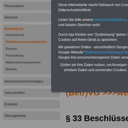
Diese Internetseite macht Gebrauch von Cooki
Personalrat
Datenschutzrichtlinie.
Gesetze
Lesen Sie bitte unsere
Datenschutzrichtlinie
,
und lokalen Speicher nutzt.
Betriebsrat
Durch das Klicken von "Zustimmung" geben Sie
Aufsichtsrat
Cookies auf Ihrem Gerät zu speichern.
Betriebsverfassungsgesetz
Wir gewähren Dritten - einschließlich Google -
Europa
Google-Website "
Datenschutzerklärung & N
Freistellung
Google ihre personenbezogenen Daten verw
Mitbestimmungsrechte
Dürfen wir Ihre Daten nutzen, um Anzeigen 
Zur Übersicht d
Wahlen
erheben Daten und verwenden Cookies, 
Betriebsverfas
Interessenvertretungen
(Betr)VG >>>we
Vorschriften
Kontakt
§ 33 Beschlüsse
Vorzugspreis