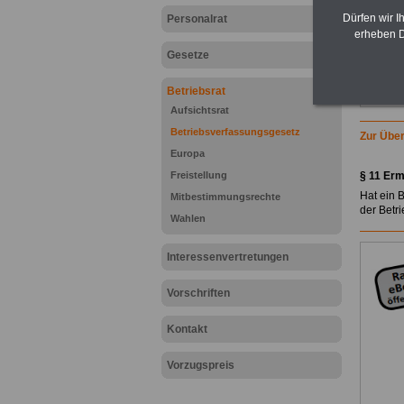
Dürfen wir I
Personalrat
erheben D
Gesetze
Betriebsrat
Aufsichtsrat
Betriebsverfassungsgesetz
Zur Über
Europa
Freistellung
§ 11 Erm
Hat ein 
Mitbestimmungsrechte
der Betr
Wahlen
Interessenvertretungen
Vorschriften
Kontakt
Vorzugspreis