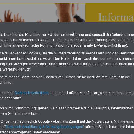
e beachtet die Richtlinie zur EU-Nutzereinwilligung und spiegelt die Anforderung
 Datenschutzvorschriften wider: EU-Datenschutz-Grundverordnung (DSGVO) und d
chtlinie für elektronische Kommunikation (die sogenannte E-Privacy-Richtlinie).
tseite verwendet Cookies, um die Nutzererfahrung zu verbessern und den Benutze
unktionen bereitzustellen. Es werden Nutzerdaten - auch ihre personenbezogenen
ung von Anzeigen verwendet - und Cookies sowohl für personalisierte als auch für 
te Werbung genutzt.
tseite macht Gebrauch von Cookies von Dritten, siehe dazu weitere Details in der
bsverfassungsgesetz (BetrVG): § 11 Ermäßigte Zahl der
htlinie.
bsratsmitglieder
te unsere
Datenschutzrichtlinie
, um mehr darüber zu erfahren, wie diese Internetse
eBook zum Tarifrecht
peicher nutzt.
ÖD neu aufgelegt
Das beliebte eBook wurde im
cken von "Zustimmung" geben Sie dieser Internetseite die Erlaubnis, Informationen
Oktober 2025 neu aufgelegt. Mit
hrem Gerät zu speichern.
allen Entgelttabellen für
ritten - einschließlich Google - ebenfalls Zugriff auf die Nutzerdaten. Mithilfe eine
Beschäftigte - TVöD und TV-L -
sowie den
te "
Datenschutzerklärung & Nutzungsbedingungen
" können Sie sich darüber infor
Auszubildendenvergütungen,
personenbezogenen Daten verwendet.