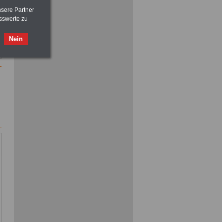
vor Jobaufnahme
schlau machen
>>>
OnlineBuch
für nur 7,50 Euro
nsere Partner
sswerte zu
Nein
ACHTUNG
Nebentätigkeitsrecht:
vor Jobaufnahme
schlau machen
>>>
OnlineBuch
für nur 7,50 Euro