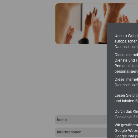
Unsere Websit
europäischer
Datenschutzri
Diese Interne
Dienste und F
Personalisier
personalisier
Diese Interne
Betrie
Datenschutzric
Betrie
Lesen Sie bit
und lokalen S
Durch das Kli
Cookies auf I
home
Wir gewähren D
Google-Websi
Informationen
Google ihre 