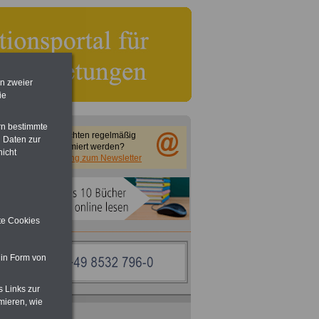
en zweier
ie
rn bestimmte
Sie möchten regelmäßig
 Daten zur
informiert werden?
nicht
Anmeldung zum Newsletter
ite Cookies
 in Form von
s Links zur
mieren, wie
ACHTUNG
Nebentätigkeitsrecht: