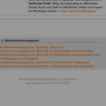
Tarifrecht (TVöD, TV-L)
, Berufseinstieg im öffentlichen
Dienst, Rund ums Geld im öffentlichen Sektor und Frauen
im öffentlichen Dienst
>>>Hier zum Bestellformular
 zu:
Betriebsverfassungsgesetz
etriebsverfassungsgesetz (BetrVG): Übersicht
etriebsverfassungsgesetz (BetrVG): § 1 Errichtung von Betriebsräten
etriebsverfassungsgesetz (BetrVG): § 2 Stellung der Gewerkschaften und
ereinigungen der Arbeitgeber
etriebsverfassungsgesetz (BetrVG): § 3 Abweichende Regelungen
etriebsverfassungsgesetz (BetrVG): § 4 Betriebsteile, Kleinstbetriebe
etriebsverfassungsgesetz (BetrVG): § 5 Arbeitnehmer
etriebsverfassungsgesetz (BetrVG): § 6 (weggefallen)
etriebsverfassungsgesetz (BetrVG): § 7 Wahlberechtigung
Startseite
|
Kontakt
|
Datenschutz
|
Impressum
etriebsverfassungsgesetz (BetrVG): § 8 Wählbarkeit
www.personalrat-online.de © 2026
etriebsverfassungsgesetz (BetrVG): § 9 Zahl der Betriebsratsmitglieder *)
etriebsverfassungsgesetz (BetrVG): § 10 (weggefallen)
etriebsverfassungsgesetz (BetrVG): § 11 Ermäßigte Zahl der
etriebsratsmitglieder
etriebsverfassungsgesetz (BetrVG): § 12 (weggefallen)
etriebsverfassungsgesetz (BetrVG): § 13 Zeitpunkt der Betriebsratswahlen