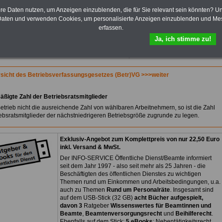
Praktikantenentgelten und
hre Daten nutzen, um Anzeigen einzublenden, die für Sie relevant sein könnten? U
Bezüge für Studierende von
aten und verwenden Cookies, um personalisierte Anzeigen einzublenden und Me
Bund, Länder und Kommunen.
erfassen.
>>>
Hier zur Bestellung des
eBooks Tarifrecht
Ja, ich stimme zu!
sicht des Betriebsverfassungsgesetzes (Betr)VG >>>weiter
äßigte Zahl der Betriebsratsmitglieder
Betrieb nicht die ausreichende Zahl von wählbaren Arbeitnehmern, so ist die Zahl
iebsratsmitglieder der nächstniedrigeren Betriebsgröße zugrunde zu legen.
Exklusiv-Angebot zum Komplettpreis von nur 22,50 Euro
inkl. Versand & MwSt.
Der INFO-SERVICE Öffentliche Dienst/Beamte informiert
seit dem Jahr 1997 - also seit mehr als 25 Jahren - die
Beschäftigten des öffentlichen Dienstes zu wichtigen
Themen rund um Einkommen und Arbeitsbedingungen, u.a.
auch zu Themen
Rund um Personalräte
. Insgesamt sind
auf dem USB-Stick (32 GB)
acht Bücher aufgespielt,
davon 3
Ratgeber
Wissenswertes für Beamtinnen und
Beamte
,
Beamtenversorgungsrecht
und
Beihilferecht
.
Ebenfalls auf dem Stick:
5 eBooks
: Nebentätigkeitsrecht,