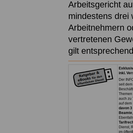
Arbeitsgericht au
mindestens drei 
Arbeitnehmern od
vertretenen Gewe
gilt entsprechend
Exklusi
inkl. Ve
Der INFO
seit dem
Beschäft
Themen 
auch zu
auf dem 
davon 3
Beamte
Ebenfall
Tarifrec
Dienst, 
im öffen