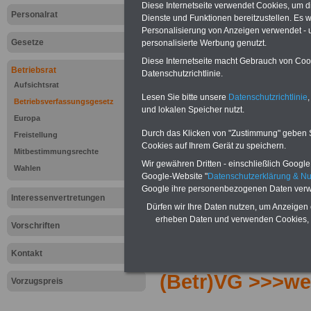
Diese Internetseite verwendet Cookies, um 
Personalrat
Dienste und Funktionen bereitzustellen. Es
Personalisierung von Anzeigen verwendet - un
Gesetze
personalisierte Werbung genutzt.
Diese Internetseite macht Gebrauch von Cooki
Betriebsrat
Datenschutzrichtlinie.
Aufsichtsrat
Lesen Sie bitte unsere
Datenschutzrichtlinie
,
Betriebsverfassungsgesetz
und lokalen Speicher nutzt.
Europa
Durch das Klicken von "Zustimmung" geben Sie
Freistellung
Cookies auf Ihrem Gerät zu speichern.
Mitbestimmungsrechte
Wir gewähren Dritten - einschließlich Google -
Wahlen
Google-Website "
Datenschutzerklärung & N
Google ihre personenbezogenen Daten verw
Interessenvertretungen
Dürfen wir Ihre Daten nutzen, um Anzeigen 
erheben Daten und verwenden Cookies, 
Zur Übersicht d
Vorschriften
Betriebsverfas
Kontakt
(Betr)VG >>>we
Vorzugspreis