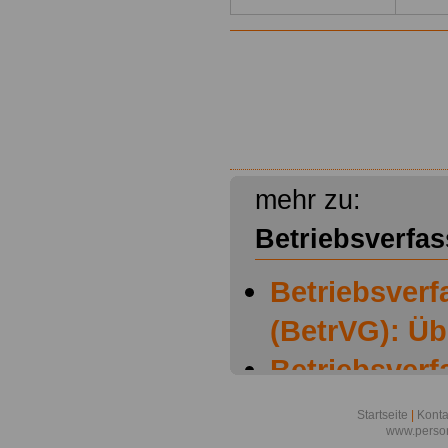
mehr zu:
Betriebsverfa
Betriebsver
(BetrVG): Üb
Betriebsver
(BetrVG): § 
Startseite
|
Konta
www.person
Betriebsräte