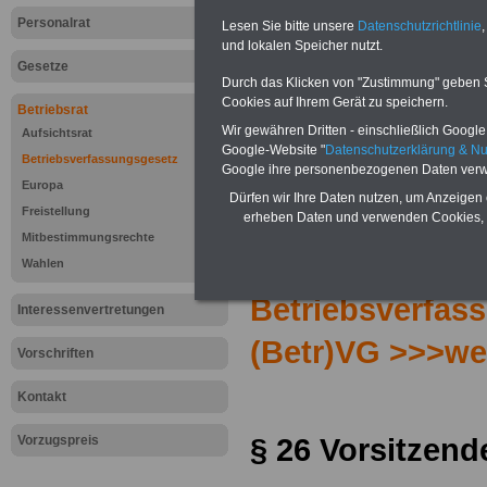
Personalrat
Lesen Sie bitte unsere
Datenschutzrichtlinie
,
und lokalen Speicher nutzt.
Gesetze
Durch das Klicken von "Zustimmung" geben Sie
Cookies auf Ihrem Gerät zu speichern.
Betriebsrat
Wir gewähren Dritten - einschließlich Google -
Aufsichtsrat
Google-Website "
Datenschutzerklärung & N
Betriebsverfassungsgesetz
Google ihre personenbezogenen Daten verw
Europa
Dürfen wir Ihre Daten nutzen, um Anzeigen 
Freistellung
erheben Daten und verwenden Cookies, 
Mitbestimmungsrechte
Zur Übersicht d
Wahlen
Betriebsverfas
Interessenvertretungen
(Betr)VG >>>we
Vorschriften
Kontakt
§ 26 Vorsitzend
Vorzugspreis