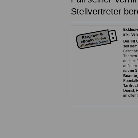
Stellvertreter ber
Exklusi
inkl. Ve
Der INFO
seit dem
Beschäft
Themen 
auch zu
auf dem 
davon 3
Beamte
Ebenfall
Tarifrec
Dienst, 
im öffen