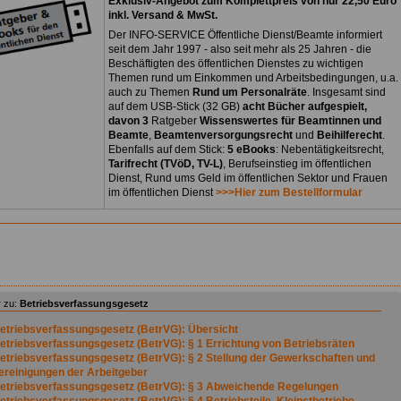
Exklusiv-Angebot zum Komplettpreis von nur 22,50 Euro
inkl. Versand & MwSt.
Der INFO-SERVICE Öffentliche Dienst/Beamte informiert
seit dem Jahr 1997 - also seit mehr als 25 Jahren - die
Beschäftigten des öffentlichen Dienstes zu wichtigen
Themen rund um Einkommen und Arbeitsbedingungen, u.a.
auch zu Themen
Rund um Personalräte
. Insgesamt sind
auf dem USB-Stick (32 GB)
acht Bücher aufgespielt,
davon 3
Ratgeber
Wissenswertes für Beamtinnen und
Beamte
,
Beamtenversorgungsrecht
und
Beihilferecht
.
Ebenfalls auf dem Stick:
5 eBooks
: Nebentätigkeitsrecht,
Tarifrecht (TVöD, TV-L)
, Berufseinstieg im öffentlichen
Dienst, Rund ums Geld im öffentlichen Sektor und Frauen
im öffentlichen Dienst
>>>Hier zum Bestellformular
 zu:
Betriebsverfassungsgesetz
etriebsverfassungsgesetz (BetrVG): Übersicht
etriebsverfassungsgesetz (BetrVG): § 1 Errichtung von Betriebsräten
etriebsverfassungsgesetz (BetrVG): § 2 Stellung der Gewerkschaften und
ereinigungen der Arbeitgeber
etriebsverfassungsgesetz (BetrVG): § 3 Abweichende Regelungen