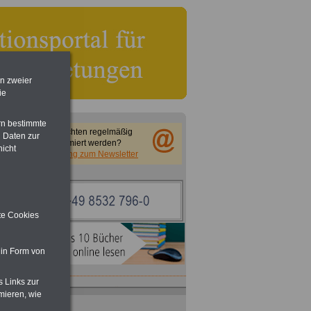
en zweier
ie
rn bestimmte
Sie möchten regelmäßig
 Daten zur
informiert werden?
nicht
Anmeldung zum Newsletter
ite Cookies
 in Form von
s Links zur
ACHTUNG
Nebentätigkeitsrecht:
mieren, wie
vor Jobaufnahme
schlau machen