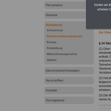
Dürfen wir I
Personalrat
erheben D
Gesetze
Betriebsrat
Aufsichtsrat
Zur Über
Betriebsverfassungsgesetz
Europa
§ 34 Sit
Freistellung
(1) Über
mindeste
Mitbestimmungsrechte
enthält. 
Wahlen
unterzeic
Teilnehm
Telefonk
Interessenvertretungen
Vorsitzen
(2) Hat 
Vorschriften
teilgenom
auszuhän
erheben; 
Kontakt
(3) Die 
seiner A
Vorzugspreis