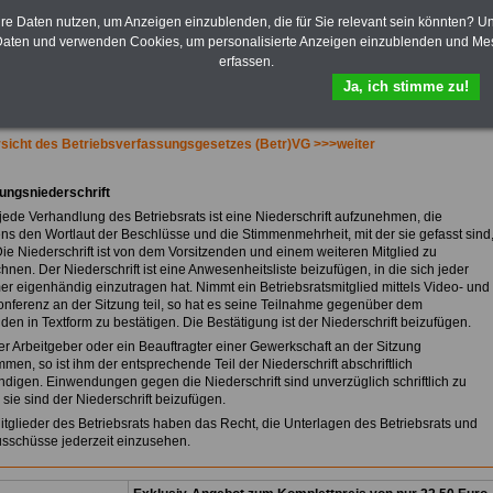
Bezüge für Studierende von
Bund, Länder und Kommunen.
hre Daten nutzen, um Anzeigen einzublenden, die für Sie relevant sein könnten? U
aten und verwenden Cookies, um personalisierte Anzeigen einzublenden und Me
>>>
Hier zur Bestellung des
erfassen.
eBooks Tarifrecht
Ja, ich stimme zu!
sicht des Betriebsverfassungsgesetzes (Betr)VG >>>weiter
zungsniederschrift
 jede Verhandlung des Betriebsrats ist eine Niederschrift aufzunehmen, die
ns den Wortlaut der Beschlüsse und die Stimmenmehrheit, mit der sie gefasst sind
Die Niederschrift ist von dem Vorsitzenden und einem weiteren Mitglied zu
hnen. Der Niederschrift ist eine Anwesenheitsliste beizufügen, in die sich jeder
er eigenhändig einzutragen hat. Nimmt ein Betriebsratsmitglied mittels Video- und
onferenz an der Sitzung teil, so hat es seine Teilnahme gegenüber dem
den in Textform zu bestätigen. Die Bestätigung ist der Niederschrift beizufügen.
der Arbeitgeber oder ein Beauftragter einer Gewerkschaft an der Sitzung
men, so ist ihm der entsprechende Teil der Niederschrift abschriftlich
digen. Einwendungen gegen die Niederschrift sind unverzüglich schriftlich zu
sie sind der Niederschrift beizufügen.
Mitglieder des Betriebsrats haben das Recht, die Unterlagen des Betriebsrats und
usschüsse jederzeit einzusehen.