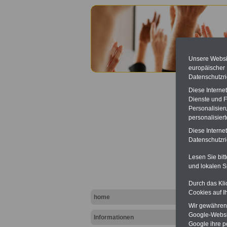
Unsere Websit
europäischer
Datenschutzri
Diese Interne
Dienste und F
Personalisier
personalisier
Diese Interne
Betrie
Datenschutzric
Lesen Sie bit
und lokalen S
Durch das Kli
Cookies auf I
home
Wir gewähren D
Google-Websi
Informationen
Google ihre 