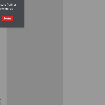
>>>
OnlineBuch
für nur 7,50 Euro
nsere Partner
sswerte zu
Nein
ACHTUNG
Nebentätigkeitsrecht:
vor Jobaufnahme
schlau machen
>>>
OnlineBuch
für nur 7,50 Euro
,