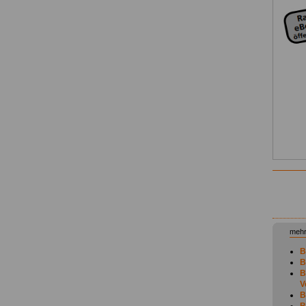
mehr
B
B
B
V
B