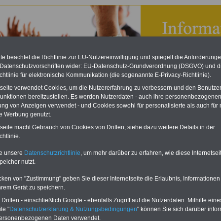
e beachtet die Richtlinie zur EU-Nutzereinwilligung und spiegelt die Anforderung
 Datenschutzvorschriften wider: EU-Datenschutz-Grundverordnung (DSGVO) und d
chtlinie für elektronische Kommunikation (die sogenannte E-Privacy-Richtlinie).
tseite verwendet Cookies, um die Nutzererfahrung zu verbessern und den Benutze
unktionen bereitzustellen. Es werden Nutzerdaten - auch ihre personenbezogenen
ung von Anzeigen verwendet - und Cookies sowohl für personalisierte als auch für 
te Werbung genutzt.
tseite macht Gebrauch von Cookies von Dritten, siehe dazu weitere Details in der
bsverfassungsgesetz (BetrVG): § 34 Sitzungsniederschrift
htlinie.
eBook zum Tarifrecht
te unsere
Datenschutzrichtlinie
, um mehr darüber zu erfahren, wie diese Internetse
ÖD neu aufgelegt
peicher nutzt.
Das beliebte eBook wurde im
Oktober 2025 neu aufgelegt. Mit
cken von "Zustimmung" geben Sie dieser Internetseite die Erlaubnis, Informationen
allen Entgelttabellen für
hrem Gerät zu speichern.
Beschäftigte - TVöD und TV-L -
sowie den
ritten - einschließlich Google - ebenfalls Zugriff auf die Nutzerdaten. Mithilfe eine
Auszubildendenvergütungen,
te "
Datenschutzerklärung & Nutzungsbedingungen
" können Sie sich darüber infor
Praktikantenentgelten und
personenbezogenen Daten verwendet.