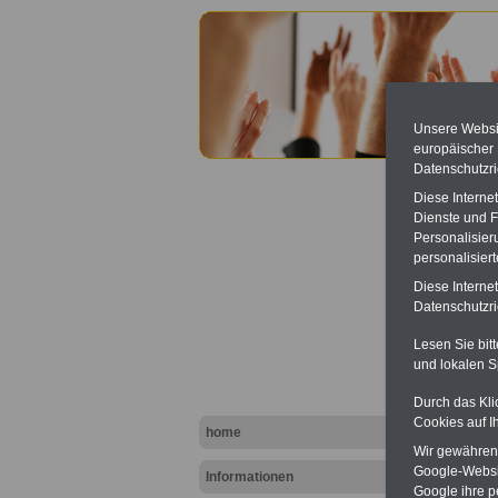
Unsere Websit
europäischer
Datenschutzri
Diese Interne
Dienste und F
Personalisier
personalisier
Diese Interne
Betrie
Datenschutzric
Lesen Sie bit
und lokalen S
Durch das Kli
Cookies auf I
home
Wir gewähren D
Google-Websi
Informationen
Google ihre 