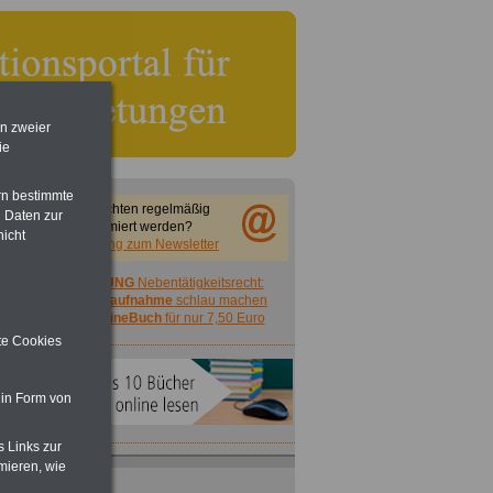
en zweier
ie
rn bestimmte
Sie möchten regelmäßig
 Daten zur
informiert werden?
nicht
Anmeldung zum Newsletter
ACHTUNG
Nebentätigkeitsrecht:
vor Jobaufnahme
schlau machen
>>>
OnlineBuch
für nur 7,50 Euro
ite Cookies
 in Form von
s Links zur
mieren, wie