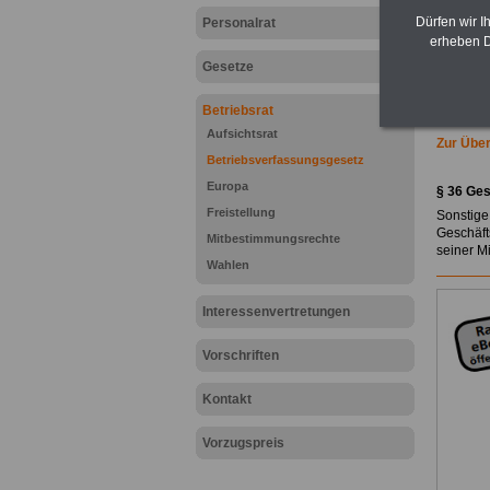
Dürfen wir I
Personalrat
erheben D
Gesetze
Betriebsrat
Aufsichtsrat
Zur Über
Betriebsverfassungsgesetz
Europa
§ 36 Ge
Freistellung
Sonstige
Geschäft
Mitbestimmungsrechte
seiner Mi
Wahlen
Interessenvertretungen
Vorschriften
Kontakt
Vorzugspreis