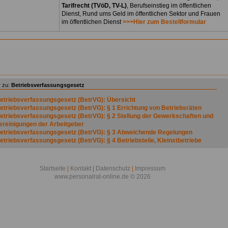
Tarifrecht (TVöD, TV-L)
, Berufseinstieg im öffentlichen
Dienst, Rund ums Geld im öffentlichen Sektor und Frauen
im öffentlichen Dienst
>>>Hier zum Bestellformular
 zu:
Betriebsverfassungsgesetz
etriebsverfassungsgesetz (BetrVG): Übersicht
etriebsverfassungsgesetz (BetrVG): § 1 Errichtung von Betriebsräten
etriebsverfassungsgesetz (BetrVG): § 2 Stellung der Gewerkschaften und
ereinigungen der Arbeitgeber
etriebsverfassungsgesetz (BetrVG): § 3 Abweichende Regelungen
etriebsverfassungsgesetz (BetrVG): § 4 Betriebsteile, Kleinstbetriebe
etriebsverfassungsgesetz (BetrVG): § 5 Arbeitnehmer
etriebsverfassungsgesetz (BetrVG): § 6 (weggefallen)
etriebsverfassungsgesetz (BetrVG): § 7 Wahlberechtigung
Startseite
|
Kontakt
|
Datenschutz
|
Impressum
etriebsverfassungsgesetz (BetrVG): § 8 Wählbarkeit
www.personalrat-online.de © 2026
etriebsverfassungsgesetz (BetrVG): § 9 Zahl der Betriebsratsmitglieder *)
etriebsverfassungsgesetz (BetrVG): § 10 (weggefallen)
etriebsverfassungsgesetz (BetrVG): § 11 Ermäßigte Zahl der
etriebsratsmitglieder
etriebsverfassungsgesetz (BetrVG): § 12 (weggefallen)
etriebsverfassungsgesetz (BetrVG): § 13 Zeitpunkt der Betriebsratswahlen