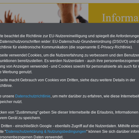
e beachtet die Richtlinie zur EU-Nutzereinwilligung und spiegelt die Anforderung
 Datenschutzvorschriften wider: EU-Datenschutz-Grundverordnung (DSGVO) und d
chtlinie für elektronische Kommunikation (die sogenannte E-Privacy-Richtlinie).
tseite verwendet Cookies, um die Nutzererfahrung zu verbessern und den Benutze
unktionen bereitzustellen. Es werden Nutzerdaten - auch ihre personenbezogenen
ung von Anzeigen verwendet - und Cookies sowohl für personalisierte als auch für 
te Werbung genutzt.
tseite macht Gebrauch von Cookies von Dritten, siehe dazu weitere Details in der
bsverfassungsgesetz (BetrVG): § 36 Geschäftsordnung
htlinie.
eBook zum Tarifrecht
te unsere
Datenschutzrichtlinie
, um mehr darüber zu erfahren, wie diese Internetse
ÖD neu aufgelegt
peicher nutzt.
Das beliebte eBook wurde im
Oktober 2025 neu aufgelegt. Mit
cken von "Zustimmung" geben Sie dieser Internetseite die Erlaubnis, Informationen
allen Entgelttabellen für
hrem Gerät zu speichern.
Beschäftigte - TVöD und TV-L -
sowie den
ritten - einschließlich Google - ebenfalls Zugriff auf die Nutzerdaten. Mithilfe eine
Auszubildendenvergütungen,
te "
Datenschutzerklärung & Nutzungsbedingungen
" können Sie sich darüber infor
Praktikantenentgelten und
personenbezogenen Daten verwendet.