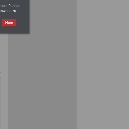
nsere Partner
sswerte zu
ACHTUNG
Nebentätigkeitsrecht:
Nein
vor Jobaufnahme
schlau machen
>>>
OnlineBuch
für nur 7,50 Euro