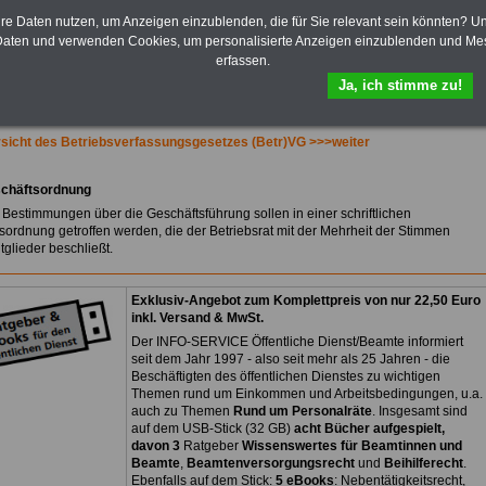
Bezüge für Studierende von
Bund, Länder und Kommunen.
hre Daten nutzen, um Anzeigen einzublenden, die für Sie relevant sein könnten? U
aten und verwenden Cookies, um personalisierte Anzeigen einzublenden und Me
>>>
Hier zur Bestellung des
erfassen.
eBooks Tarifrecht
Ja, ich stimme zu!
sicht des Betriebsverfassungsgesetzes (Betr)VG >>>weiter
schäftsordnung
 Bestimmungen über die Geschäftsführung sollen in einer schriftlichen
sordnung getroffen werden, die der Betriebsrat mit der Mehrheit der Stimmen
tglieder beschließt.
Exklusiv-Angebot zum Komplettpreis von nur 22,50 Euro
inkl. Versand & MwSt.
Der INFO-SERVICE Öffentliche Dienst/Beamte informiert
seit dem Jahr 1997 - also seit mehr als 25 Jahren - die
Beschäftigten des öffentlichen Dienstes zu wichtigen
Themen rund um Einkommen und Arbeitsbedingungen, u.a.
auch zu Themen
Rund um Personalräte
. Insgesamt sind
auf dem USB-Stick (32 GB)
acht Bücher aufgespielt,
davon 3
Ratgeber
Wissenswertes für Beamtinnen und
Beamte
,
Beamtenversorgungsrecht
und
Beihilferecht
.
Ebenfalls auf dem Stick:
5 eBooks
: Nebentätigkeitsrecht,