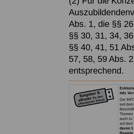
(2) Für die Konz
Auszubildendenve
Abs. 1, die §§ 26
§§ 30, 31, 34, 36
§§ 40, 41, 51 Abs
57, 58, 59 Abs. 2
entsprechend.
Exklusi
inkl. Ve
Der INFO
seit dem
Beschäft
Themen 
auch zu
auf dem 
davon 3
Beamte