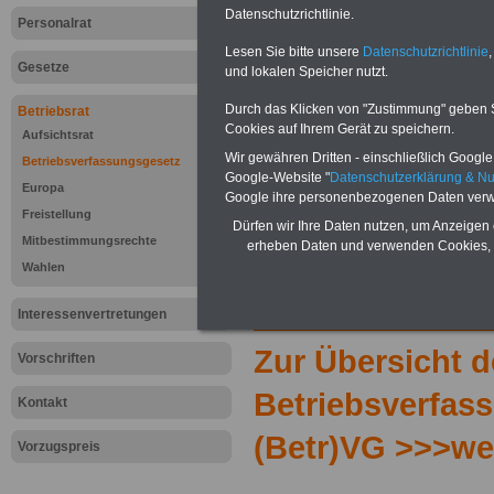
Datenschutzrichtlinie.
Personalrat
Lesen Sie bitte unsere
Datenschutzrichtlinie
,
Gesetze
und lokalen Speicher nutzt.
Durch das Klicken von "Zustimmung" geben Sie
Betriebsrat
Cookies auf Ihrem Gerät zu speichern.
Aufsichtsrat
Wir gewähren Dritten - einschließlich Google -
Betriebsverfassungsgesetz
Google-Website "
Datenschutzerklärung & N
Europa
Google ihre personenbezogenen Daten verw
Freistellung
Dürfen wir Ihre Daten nutzen, um Anzeigen 
Mitbestimmungsrechte
erheben Daten und verwenden Cookies, 
Wahlen
Interessenvertretungen
Zur Übersicht d
Vorschriften
Betriebsverfas
Kontakt
(Betr)VG >>>we
Vorzugspreis