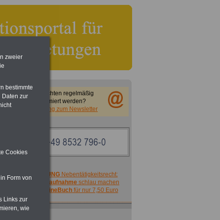
en zweier
ie
rn bestimmte
Sie möchten regelmäßig
 Daten zur
informiert werden?
nicht
Anmeldung zum Newsletter
ite Cookies
ACHTUNG
Nebentätigkeitsrecht:
 in Form von
vor Jobaufnahme
schlau machen
>>>
OnlineBuch
für nur 7,50 Euro
s Links zur
mieren, wie