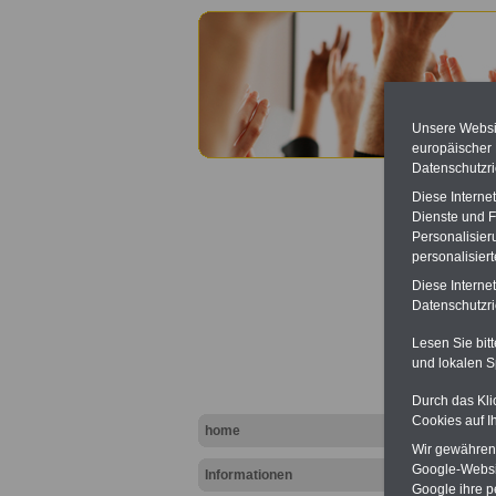
Unsere Websit
europäischer
Datenschutzri
Diese Interne
Dienste und F
Personalisier
personalisier
Diese Interne
Betrie
Datenschutzric
Besch
Lesen Sie bit
und lokalen S
Durch das Kli
Cookies auf I
home
Wir gewähren D
Google-Websi
Informationen
Google ihre 