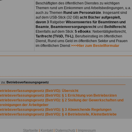
Beschäftigten des öffentlichen Dienstes zu wichtigen
Themen rund um Einkommen und Arbeitsbedingungen, u.a.
auch zu Themen
Rund um Personalräte
. Insgesamt sind
auf dem USB-Stick (32 GB)
acht Bücher aufgespielt,
davon 3
Ratgeber
Wissenswertes für Beamtinnen und
Beamte
,
Beamtenversorgungsrecht
und
Beihilferecht
.
Ebenfalls auf dem Stick:
5 eBooks
: Nebentätigkeitsrecht,
Tarifrecht (TVöD, TV-L)
, Berufseinstieg im öffentlichen
Dienst, Rund ums Geld im öffentlichen Sektor und Frauen
im öffentlichen Dienst
>>>Hier zum Bestellformular
 zu:
Betriebsverfassungsgesetz
etriebsverfassungsgesetz (BetrVG): Übersicht
etriebsverfassungsgesetz (BetrVG): § 1 Errichtung von Betriebsräten
etriebsverfassungsgesetz (BetrVG): § 2 Stellung der Gewerkschaften und
ereinigungen der Arbeitgeber
etriebsverfassungsgesetz (BetrVG): § 3 Abweichende Regelungen
etriebsverfassungsgesetz (BetrVG): § 4 Betriebsteile, Kleinstbetriebe
etriebsverfassungsgesetz (BetrVG): § 5 Arbeitnehmer
etriebsverfassungsgesetz (BetrVG): § 6 (weggefallen)
etriebsverfassungsgesetz (BetrVG): § 7 Wahlberechtigung
Startseite
|
Kontakt
|
Datenschutz
|
Impressum