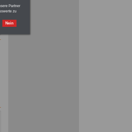
nsere Partner
sswerte zu
ACHTUNG
Nebentätigkeitsrecht:
Nein
vor Jobaufnahme
schlau machen
>>>
OnlineBuch
für nur 7,50 Euro