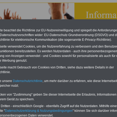
e beachtet die Richtlinie zur EU-Nutzereinwilligung und spiegelt die Anforderung
 Datenschutzvorschriften wider: EU-Datenschutz-Grundverordnung (DSGVO) und d
chtlinie für elektronische Kommunikation (die sogenannte E-Privacy-Richtlinie).
tseite verwendet Cookies, um die Nutzererfahrung zu verbessern und den Benutze
unktionen bereitzustellen. Es werden Nutzerdaten - auch ihre personenbezogenen
ung von Anzeigen verwendet - und Cookies sowohl für personalisierte als auch für 
te Werbung genutzt.
tseite macht Gebrauch von Cookies von Dritten, siehe dazu weitere Details in der
bsverfassungsgesetz (BetrVG): § 85 Behandlung von
htlinie.
werden durch den Betriebsrat
te unsere
Datenschutzrichtlinie
, um mehr darüber zu erfahren, wie diese Internetse
eBook zum Tarifrecht
peicher nutzt.
ÖD neu aufgelegt
Das beliebte eBook wurde im
cken von "Zustimmung" geben Sie dieser Internetseite die Erlaubnis, Informationen
Oktober 2025 neu aufgelegt. Mit
hrem Gerät zu speichern.
allen Entgelttabellen für
ritten - einschließlich Google - ebenfalls Zugriff auf die Nutzerdaten. Mithilfe eine
Beschäftigte - TVöD und TV-L -
sowie den
te "
Datenschutzerklärung & Nutzungsbedingungen
" können Sie sich darüber infor
Auszubildendenvergütungen,
personenbezogenen Daten verwendet.