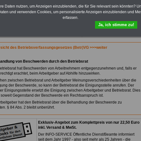
Praktikantenentgelten und
hre Daten nutzen, um Anzeigen einzublenden, die für Sie relevant sein könnten? U
Bezüge für Studierende von
aten und verwenden Cookies, um personalisierte Anzeigen einzublenden und Me
Bund, Länder und Kommunen.
erfassen.
>>>
Hier zur Bestellung des
eBooks Tarifrecht
Ja, ich stimme zu!
sicht des Betriebsverfassungsgesetzes (Betr)VG >>>weiter
handlung von Beschwerden durch den Betriebsrat
Betriebsrat hat Beschwerden von Arbeitnehmern entgegenzunehmen und, falls er
erechtigt erachtet, beim Arbeitgeber auf Abhilfe hinzuwirken.
ehen zwischen Betriebsrat und Arbeitgeber Meinungsverschiedenheiten über die
gung der Beschwerde, so kann der Betriebsrat die Einigungsstelle anrufen. Der
er Einigungsstelle ersetzt die Einigung zwischen Arbeitgeber und Betriebsrat. Dies
ht, soweit Gegenstand der Beschwerde ein Rechtsanspruch ist.
Arbeitgeber hat den Betriebsrat über die Behandlung der Beschwerde zu
ten. § 84 Abs. 2 bleibt unberührt.
Exklusiv-Angebot zum Komplettpreis von nur 22,50 Euro
inkl. Versand & MwSt.
Der INFO-SERVICE Öffentliche Dienst/Beamte informiert
seit dem Jahr 1997 - also seit mehr als 25 Jahren - die