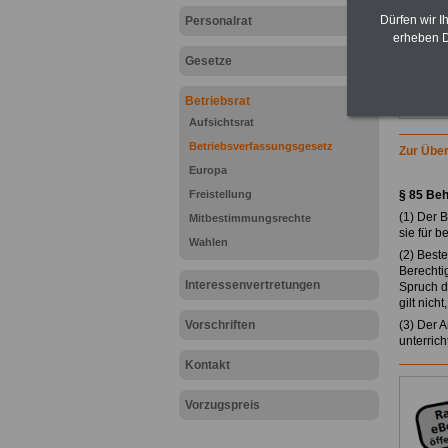
Dürfen wir I
Personalrat
erheben D
Gesetze
Betriebsrat
Aufsichtsrat
Betriebsverfassungsgesetz
Zur Über
Europa
Freistellung
§ 85 Be
(1) Der 
Mitbestimmungsrechte
sie für b
Wahlen
(2) Best
Berechti
Interessenvertretungen
Spruch d
gilt nic
Vorschriften
(3) Der 
unterrich
Kontakt
Vorzugspreis