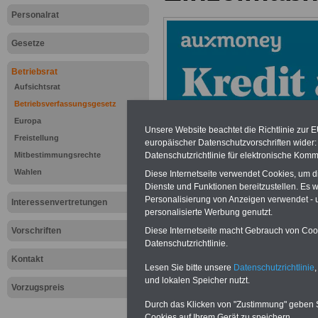
Personalrat
Gesetze
Betriebsrat
Aufsichtsrat
Betriebsverfassungsgesetz
Europa
Unsere Website beachtet die Richtlinie zur 
Freistellung
europäischer Datenschutzvorschriften wide
Datenschutzrichtlinie für elektronische Komm
Mitbestimmungsrechte
Wahlen
Diese Internetseite verwendet Cookies, um 
Dienste und Funktionen bereitzustellen. Es
Personalisierung von Anzeigen verwendet - un
Interessenvertretungen
personalisierte Werbung genutzt.
Zur Übersicht d
Diese Internetseite macht Gebrauch von Cooki
Vorschriften
Datenschutzrichtlinie.
Betriebsverfas
Kontakt
Lesen Sie bitte unsere
Datenschutzrichtlinie
,
und lokalen Speicher nutzt.
(Betr)VG >>>we
Vorzugspreis
Durch das Klicken von "Zustimmung" geben Sie
Cookies auf Ihrem Gerät zu speichern.