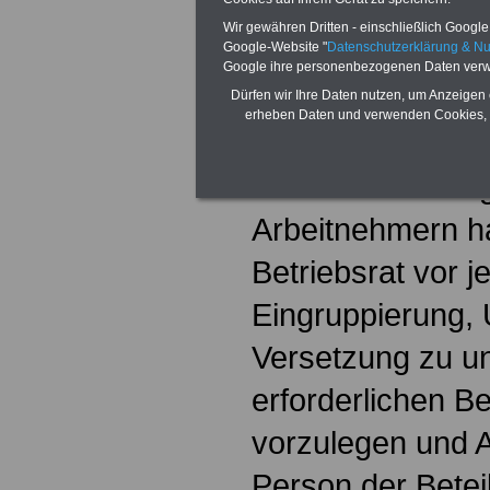
Wir gewähren Dritten - einschließlich Google -
§ 99 Mitbestim
Google-Website "
Datenschutzerklärung & N
Google ihre personenbezogenen Daten verw
personellen E
Dürfen wir Ihre Daten nutzen, um Anzeigen 
erheben Daten und verwenden Cookies, 
(1) In Unternehm
mehr als zwanzi
Arbeitnehmern ha
Betriebsrat vor j
Eingruppierung,
Versetzung zu un
erforderlichen 
vorzulegen und A
Person der Beteil