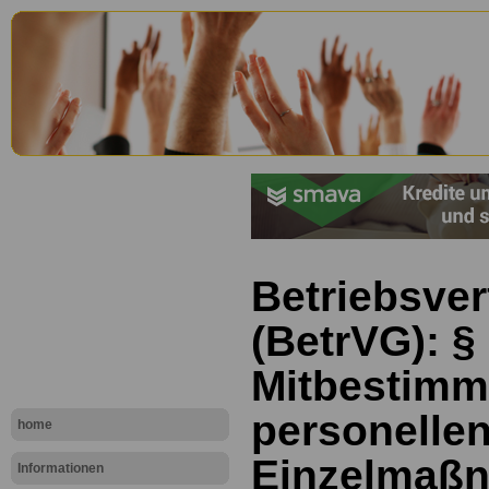
Betriebsve
(BetrVG): §
Mitbestimm
personelle
home
Einzelmaß
Informationen