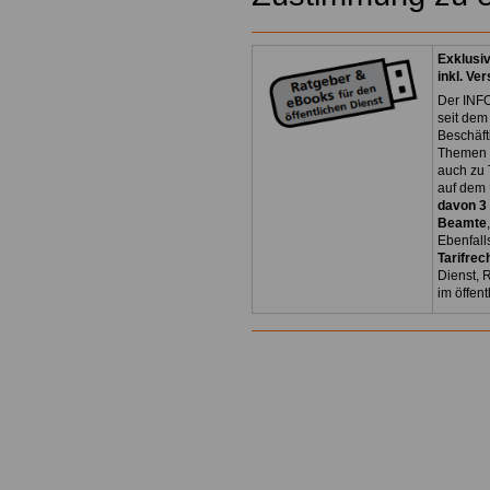
Exklusi
inkl. Ve
Der INFO
seit dem
Beschäft
Themen 
auch zu
auf dem 
davon 3
Beamte
Ebenfall
Tarifrec
Dienst, 
im öffen