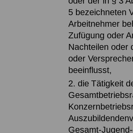
oder der in § 3 A
5 bezeichneten V
Arbeitnehmer beh
Zufügung oder A
Nachteilen oder
oder Versprechen
beeinflusst,
2. die Tätigkeit 
Gesamtbetriebsr
Konzernbetriebsr
Auszubildendenve
Gesamt-Jugend-