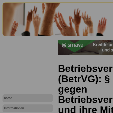
Betriebsve
(BetrVG): §
gegen
Betriebsve
home
und ihre Mi
Informationen