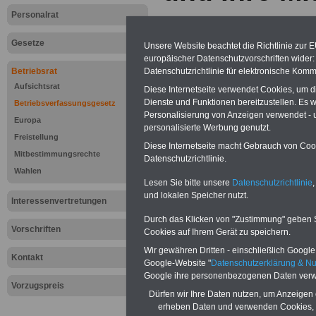
Personalrat
Gesetze
Unsere Website beachtet die Richtlinie zur 
europäischer Datenschutzvorschriften wide
Datenschutzrichtlinie für elektronische Komm
Betriebsrat
Aufsichtsrat
Diese Internetseite verwendet Cookies, um 
Dienste und Funktionen bereitzustellen. Es
Betriebsverfassungsgesetz
Personalisierung von Anzeigen verwendet - un
Europa
personalisierte Werbung genutzt.
Freistellung
Diese Internetseite macht Gebrauch von Cooki
Mitbestimmungsrechte
Datenschutzrichtlinie.
Wahlen
Lesen Sie bitte unsere
Datenschutzrichtlinie
,
und lokalen Speicher nutzt.
Interessenvertretungen
Durch das Klicken von "Zustimmung" geben Sie
Zur Übersicht d
Vorschriften
Cookies auf Ihrem Gerät zu speichern.
Wir gewähren Dritten - einschließlich Google -
Betriebsverfas
Kontakt
Google-Website "
Datenschutzerklärung & N
Google ihre personenbezogenen Daten verw
(Betr)VG >>>we
Vorzugspreis
Dürfen wir Ihre Daten nutzen, um Anzeigen 
erheben Daten und verwenden Cookies, 