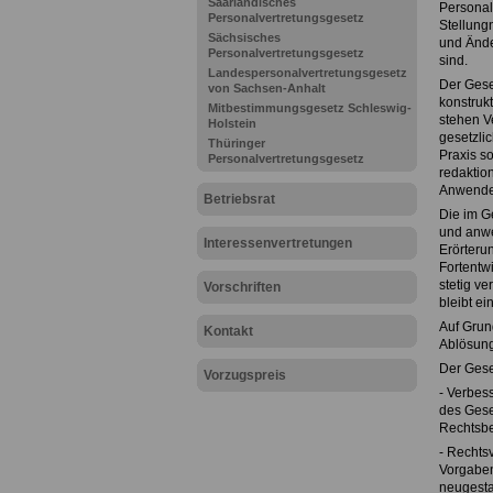
Saarländisches
Personal
Personalvertretungsgesetz
Stellung
Sächsisches
und Ände
Personalvertretungsgesetz
sind.
Landespersonalvertretungsgesetz
Der Gese
von Sachsen-Anhalt
konstrukt
Mitbestimmungsgesetz Schleswig-
stehen V
Holstein
gesetzli
Thüringer
Praxis s
Personalvertretungsgesetz
redaktio
Anwender
Betriebsrat
Die im G
und anwe
Interessenvertretungen
Erörterun
Fortentw
stetig v
Vorschriften
bleibt ei
Auf Grun
Kontakt
Ablösung
Der Gese
Vorzugspreis
- Verbes
des Gese
Rechtsbe
- Rechts
Vorgaben
neugesta