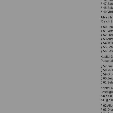
§ 47 Sa
§ 48 Be
§ 49 Ver
A b s c h n
R e c h t s
§ 50 Ehr
§ 51 Ver
§ 52 Frei
§ 53 Aus
§ 54 Tei
§ 55 Sch
§ 56 Bes
Kapitel 3
Persona
§ 57 Zus
§ 58 Nich
§ 59 Ord
§ 60 Zei
§ 61 Bef
Kapitel 4
Beteilig
A b s c h n
A l l g e 
§ 62 All
§ 63 Die