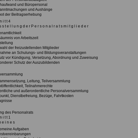
chaufwand und Büropersonal
kanntmachungen und Aushänge
bot der Beitragserhebung
 i t t 4
 s t e l l u n g d e r P e r s o n a l r a t s m i t g l i e d e r
enamtlichkeit
säumnis von Arbeitszeit
stellung
wahl der freizustellenden Mitglieder
lnahme an Schulungs- und Bildungsveranstaltungen
utz vor Kündigung, Versetzung, Abordnung und Zuweisung
onderer Schutz der Auszubildenden
lversammlung
ammensetzung, Leitung, Teilversammlung
töffentlichkeit, Teilnahmerechte
entliche und außerordentliche Personalversammlung
tpunkt, Dienstbefreiung, Bezüge, Fahrtkosten
ugnisse
ung des Personalrats
 i t t 1
m e i n e s
gemeine Aufgaben
nstvereinbarungen