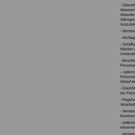
- Überar
Abwesenh
Absenkun
Altersgr
Auszubil
- Vermei
- sticht
- Schaff
Wahlen o
Umstruk
- Beschl
Personal
– option
Personal
Ablauf d
- Erleich
der Freis
- Regelu
Verarbei
- Vermei
Kommunik
- zeitlic
einverne
- Vermei