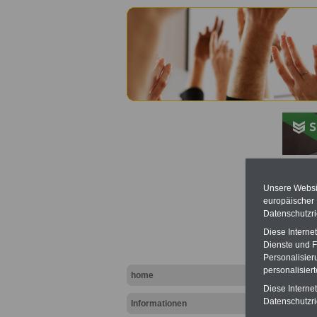
Bund:
Unsere Websit
europäischer
Datenschutzri
Diese Interne
Dienste und F
Personalisier
personalisier
home
Diese Interne
Datenschutzric
Informationen