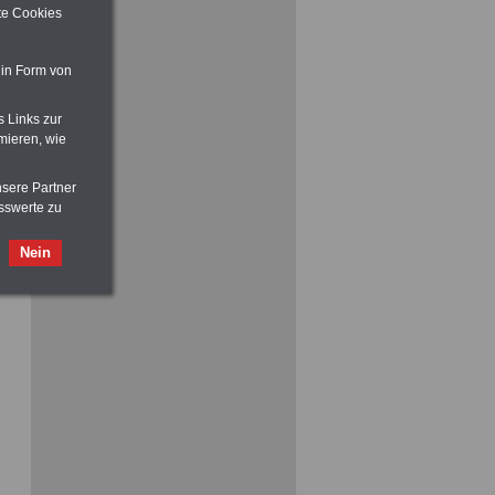
ite Cookies
 in Form von
s Links zur
mieren, wie
ACHTUNG
Nebentätigkeitsrecht:
vor Jobaufnahme
schlau machen
nsere Partner
>>>
OnlineBuch
für nur 7,50 Euro
sswerte zu
Nein