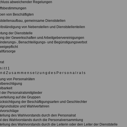
schluss abweichender Regelungen
iffsbestimmungen
pen von Beschäftigten
ststellenaufbau, gemeinsame Dienststellen
elbständigung von Nebenstellen und Dienststellenteilen
etung der Dienststelle
lung der Gewerkschaften und Arbeitgebervereinigungen
inderungs-, Benachteiligungs- und Begünstigungsverbot
weigepflicht
allfürsorge
rat
 i t t 1
n d Z u s a m m e n s e t z u n g d e s P e r s o n a l r a t s
dung von Personalräten
lberechtigung
lbarkeit
l der Personalratsmitglieder
zverteilung auf die Gruppen
ücksichtigung der Beschäftigungsarten und Geschlechter
lgrundsätze und Wahlverfahren
lvorschläge
tellung des Wahlvorstands durch den Personalrat
l des Wahlvorstands durch die Personalversammlung
tellung des Wahlvorstands durch die Leiterin oder den Leiter der Dienststelle