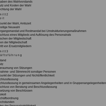
gaben des Wahlvorstands
utz und Kosten der Wahl
echtung der Wahl
 i t t 2
 i t
tpunkt der Wahl, Amtszeit
zeitige Neuwahl
ergangsmandat und Restmandat bei Umstrukturierungsmaßnahmen
schluss eines Mitglieds und Auflösung des Personalrats
öschen der Mitgliedschaft
en der Mitgliedschaft
ritt von Ersatzmitgliedern
 i t t 3
ä f t s f ü h r u n g
stand
itz
beraumung von Sitzungen
lnahme- und Stimmrecht sonstiger Personen
punkt der Sitzungen und Nichtöffentlichkeit
chlussfassung
chlussfassung in gemeinsamen Angelegenheiten und in Gruppenangelegenheiten
schluss von Beratung und Beschlussfassung
setzung von Beschlüssen
okoll
chäftsordnung
echstunden
en der Personalratstätigkeit