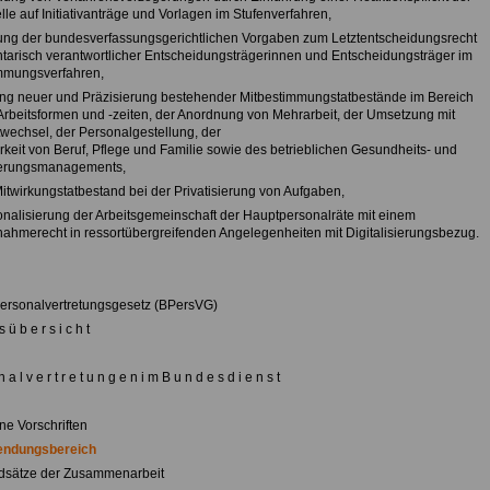
lle auf Initiativanträge und Vorlagen im Stufenverfahren,
ung der bundesverfassungsgerichtlichen Vorgaben zum Letztentscheidungsrecht
tarisch verantwortlicher Entscheidungsträgerinnen und Entscheidungsträger im
mmungsverfahren,
ung neuer und Präzisierung bestehender Mitbestimmungstatbestände im Bereich
r Arbeitsformen und -zeiten, der Anordnung von Mehrarbeit, der Umsetzung mit
twechsel, der Personalgestellung, der
rkeit von Beruf, Pflege und Familie sowie des betrieblichen Gesundheits- und
derungsmanagements,
Mitwirkungstatbestand bei der Privatisierung von Aufgaben,
tionalisierung der Arbeitsgemeinschaft der Hauptpersonalräte mit einem
nahmerecht in ressortübergreifenden Angelegenheiten mit Digitalisierungsbezug.
rsonalvertretungsgesetz (BPersVG)
 s ü b e r s i c h t
n a l v e r t r e t u n g e n i m B u n d e s d i e n s t
ne Vorschriften
endungsbereich
dsätze der Zusammenarbeit