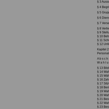
§ 3 Aus
§ 4 Begr
§ 5 Grup
§ 6 Dien
§ 7 Vers
§ 8 Vertr
§ 9 Stel
§ 10 Beh
§ 11 Sch
§ 12 Unf
Kapitel 2
Personal
A b s c h n
W a h l u 
§ 13 Bil
§ 14 Wah
§ 15 Wäh
§ 16 Zah
§ 17 Sit
§ 18 Ber
§ 19 Wah
§ 20 Wah
§ 21 Bes
§ 22 Wah
§ 23 Bes