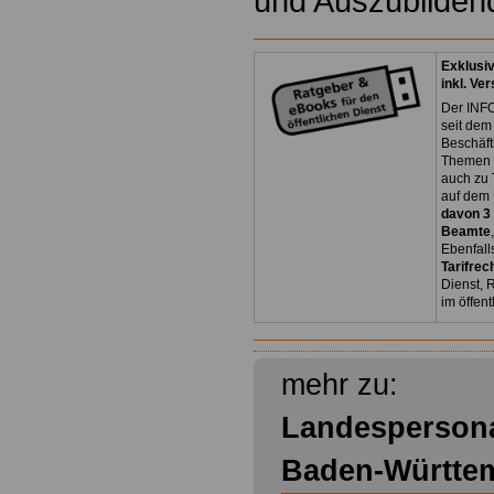
und Auszubilde
Exklusi
inkl. Ve
Der INFO
seit dem
Beschäft
Themen 
auch zu
auf dem 
davon 3
Beamte
Ebenfall
Tarifrec
Dienst, 
im öffen
mehr zu:
Landespersona
Baden-Württe