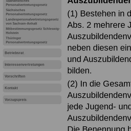
Auszubild
Saarländisches
Personalvertretungsgesetz
Sächsisches
(1) Bestehen in 
Personalvertretungsgesetz
Landespersonalvertretungsgesetz
Abs. 2 mehrere 
von Sachsen-Anhalt
Mitbestimmungsgesetz Schleswig-
Holstein
Auszubildendenve
Thüringer
Personalvertretungsgesetz
neben diesen ei
Betriebsrat
und Auszubilden
Interessenvertretungen
bilden.
Vorschriften
(2) In die Gesam
Kontakt
Auszubildendenv
Vorzugspreis
jede Jugend- un
Auszubildendenve
Die Benennung ha