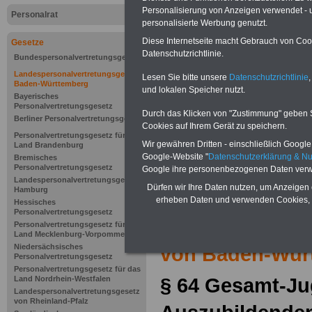
Personalisierung von Anzeigen verwendet - un
Personalrat
personalisierte Werbung genutzt.
Diese Internetseite macht Gebrauch von Cooki
Gesetze
Datenschutzrichtlinie.
Bundespersonalvertretungsgesetz
Landespersonalvertretungsgesetz
Lesen Sie bitte unsere
Datenschutzrichtlinie
,
Baden-Württemberg
und lokalen Speicher nutzt.
Bayerisches
Personalvertretungsgesetz
Durch das Klicken von "Zustimmung" geben Sie
Berliner Personalvertretungsgesetz
Cookies auf Ihrem Gerät zu speichern.
Personalvertretungsgesetz für das
Wir gewähren Dritten - einschließlich Google -
Land Brandenburg
Google-Website "
Datenschutzerklärung & N
Bremisches
Personalvertretungsgesetz
Google ihre personenbezogenen Daten verw
Landespersonalvertretungsgesetz
Dürfen wir Ihre Daten nutzen, um Anzeigen 
Hamburg
Zur Übersicht d
erheben Daten und verwenden Cookies, 
Hessisches
Personalvertretungsgesetz
Landespersonal
Personalvertretungsgesetz für das
Land Mecklenburg-Vorpommern
Niedersächsisches
von Baden-Wür
Personalvertretungsgesetz
Personalvertretungsgesetz für das
§ 64 Gesamt-Ju
Land Nordrhein-Westfalen
Landespersonalvertretungsgesetz
von Rheinland-Pfalz